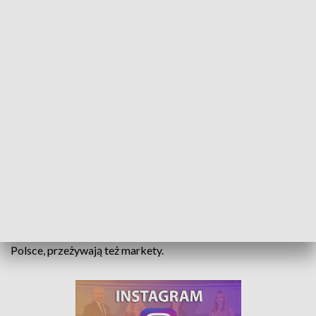
Najazd południowych sąsiadów. Obniżki w Polsce działają jak magnes
Nieoczekiwany efekt tarczy antyinflacyjnej. Przygraniczne
stacje benzynowe przyciągają kierowców z Czech. Różnica w
cenach za litr paliwa przekracza złotówkę. Najazd zza
południowej granicy, gdzie ceny są teraz dużo wyższe niż w
Polsce, przeżywają też markety.