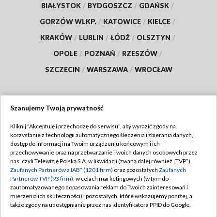
BIAŁYSTOK
/
BYDGOSZCZ
/
GDAŃSK
/
GORZÓW WLKP.
/
KATOWICE
/
KIELCE
/
KRAKÓW
/
LUBLIN
/
ŁÓDŹ
/
OLSZTYN
/
OPOLE
/
POZNAŃ
/
RZESZÓW
/
SZCZECIN
/
WARSZAWA
/
WROCŁAW
Szanujemy Twoją prywatność
Dołącz do nas:
Kliknij "Akceptuję i przechodzę do serwisu", aby wyrazić zgody na
korzystanie z technologii automatycznego śledzenia i zbierania danych,
TVP
dostęp do informacji na Twoim urządzeniu końcowym i ich
Abonament TVP
przechowywanie oraz na przetwarzanie Twoich danych osobowych przez
Regulamin TVP
nas, czyli Telewizję Polską S.A. w likwidacji (zwaną dalej również „TVP”),
Emisja w TVP
Zaufanych Partnerów z IAB* (1201 firm)
oraz pozostałych
Zaufanych
Polityka prywatności
Partnerów TVP (93 firm)
, w celach marketingowych (w tym do
Centrum informacji TVP
Moje zgody
zautomatyzowanego dopasowania reklam do Twoich zainteresowań i
mierzenia ich skuteczności) i pozostałych, które wskazujemy poniżej, a
Naziemna Telewizja Cyfrowa
Pomoc
także zgody na udostępnianie przez nas identyfikatora PPID do Google.
Sklep TVP