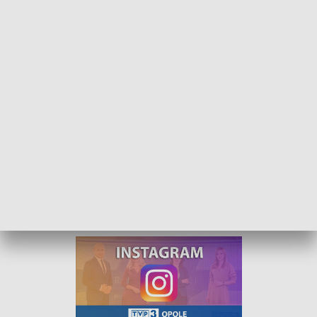
Kurier Opolski - wydanie główne – 2 lutego 2022
„Kurier Opolski” to codzienna porcja informacji o
najważniejszych wydarzeniach w regionie. Na
główne wydanie zapraszamy do TVP3 Opole
codziennie o 18:30.