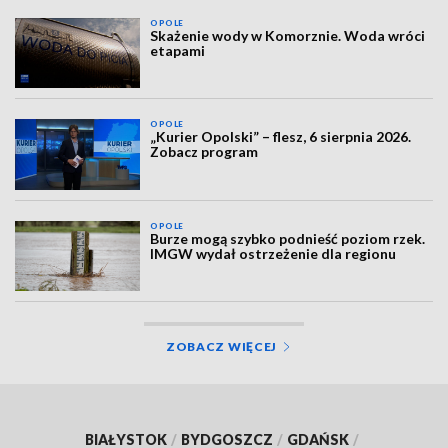
OPOLE
Skażenie wody w Komorznie. Woda wróci
etapami
OPOLE
„Kurier Opolski” – flesz, 6 sierpnia 2026.
Zobacz program
OPOLE
Burze mogą szybko podnieść poziom rzek.
IMGW wydał ostrzeżenie dla regionu
ZOBACZ WIĘCEJ
BIAŁYSTOK
/
BYDGOSZCZ
/
GDAŃSK
/