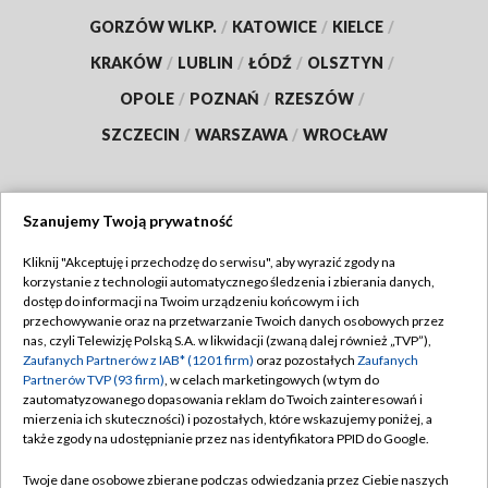
GORZÓW WLKP.
/
KATOWICE
/
KIELCE
/
KRAKÓW
/
LUBLIN
/
ŁÓDŹ
/
OLSZTYN
/
OPOLE
/
POZNAŃ
/
RZESZÓW
/
SZCZECIN
/
WARSZAWA
/
WROCŁAW
Szanujemy Twoją prywatność
Dołącz do nas:
Kliknij "Akceptuję i przechodzę do serwisu", aby wyrazić zgody na
korzystanie z technologii automatycznego śledzenia i zbierania danych,
TVP
dostęp do informacji na Twoim urządzeniu końcowym i ich
Abonament TVP
przechowywanie oraz na przetwarzanie Twoich danych osobowych przez
Regulamin TVP
nas, czyli Telewizję Polską S.A. w likwidacji (zwaną dalej również „TVP”),
Emisja w TVP
Zaufanych Partnerów z IAB* (1201 firm)
oraz pozostałych
Zaufanych
Polityka prywatności
Partnerów TVP (93 firm)
, w celach marketingowych (w tym do
Centrum informacji TVP
Moje zgody
zautomatyzowanego dopasowania reklam do Twoich zainteresowań i
mierzenia ich skuteczności) i pozostałych, które wskazujemy poniżej, a
Naziemna Telewizja Cyfrowa
Pomoc
także zgody na udostępnianie przez nas identyfikatora PPID do Google.
Sklep TVP
Biuro reklamy
Twoje dane osobowe zbierane podczas odwiedzania przez Ciebie naszych