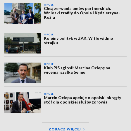
OPOLE
Chcą zerwania umów partnerskich.
Wnioski trafiły do Opola i Kędzierzyna-
Koźla
OPOLE
Kolejny polityk w ZAK. W tle widmo
strajku
OPOLE
Klub PiS zgłosił Marcina Ociepę na
wicemarszałka Sejmu
OPOLE
Marcin Ociepa apeluje o opolski okrągły
stół dla opolskiej służby zdrowia
ZOBACZ WIĘCEJ