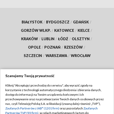
BIAŁYSTOK
/
BYDGOSZCZ
/
GDAŃSK
/
GORZÓW WLKP.
/
KATOWICE
/
KIELCE
/
KRAKÓW
/
LUBLIN
/
ŁÓDŹ
/
OLSZTYN
/
OPOLE
/
POZNAŃ
/
RZESZÓW
/
SZCZECIN
/
WARSZAWA
/
WROCŁAW
Szanujemy Twoją prywatność
Dołącz do nas:
Kliknij "Akceptuję i przechodzę do serwisu", aby wyrazić zgody na
korzystanie z technologii automatycznego śledzenia i zbierania danych,
TVP
dostęp do informacji na Twoim urządzeniu końcowym i ich
Abonament TVP
przechowywanie oraz na przetwarzanie Twoich danych osobowych przez
Regulamin TVP
nas, czyli Telewizję Polską S.A. w likwidacji (zwaną dalej również „TVP”),
Emisja w TVP
Zaufanych Partnerów z IAB* (1201 firm)
oraz pozostałych
Zaufanych
Polityka prywatności
Partnerów TVP (93 firm)
, w celach marketingowych (w tym do