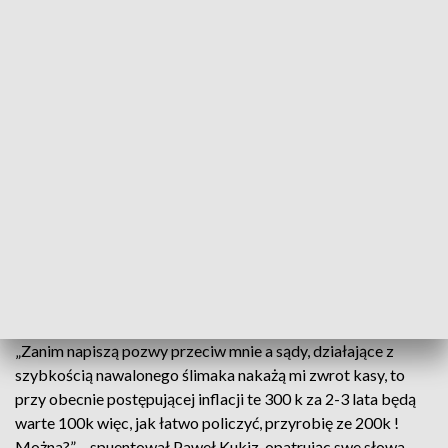
którym uczestniczyło ze dwadzieścia osób” (pisownie
oryginalna) – poinformował były kandydat na prezydenta,
sprawujący obecnie mandat posła z okręgu opolskiego.
Odnosząc się do zapisów kontrowersyjnego projektu ustawy,
ostatecznie odrzuconego wczoraj przez Sejm, Kukiz
oznajmił:
„Zakapuję wszystkich. Dostanę po 15k od "łebka". Mnożąc
razy 20 wyjdzie 300 koła”.
Polityk wyjaśnił, że na całej operacji planuje zarobić ok. 200
tys. zł.
„Zanim napiszą pozwy przeciw mnie a sądy, działające z
szybkością nawalonego ślimaka nakażą mi zwrot kasy, to
przy obecnie postępującej inflacji te 300 k za 2-3 lata będą
warte 100k więc, jak łatwo policzyć, przyrobię ze 200k !
Można?” – spuentował Paweł Kukiz, opatrując swe słowa