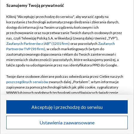
Szanujemy Twoją prywatność
Dołącz do nas:
Kliknij "Akceptuję i przechodzę do serwisu", aby wyrazić zgody na
korzystanie z technologii automatycznego śledzenia i zbierania danych,
TVP
dostęp do informacji na Twoim urządzeniu końcowym i ich
Abonament TVP
przechowywanie oraz na przetwarzanie Twoich danych osobowych przez
Regulamin TVP
nas, czyli Telewizję Polską S.A. w likwidacji (zwaną dalej również „TVP”),
Emisja w TVP
Zaufanych Partnerów z IAB* (1201 firm)
oraz pozostałych
Zaufanych
Polityka prywatności
Partnerów TVP (93 firm)
, w celach marketingowych (w tym do
Centrum informacji TVP
Moje zgody
zautomatyzowanego dopasowania reklam do Twoich zainteresowań i
mierzenia ich skuteczności) i pozostałych, które wskazujemy poniżej, a
Naziemna Telewizja Cyfrowa
Pomoc
także zgody na udostępnianie przez nas identyfikatora PPID do Google.
Sklep TVP
Biuro reklamy
Twoje dane osobowe zbierane podczas odwiedzania przez Ciebie naszych
Rada Programowa
poszczególnych serwisów
zwanych dalej „Portalem”, w tym informacje
Kontakt
zapisywane za pomocą technologii takich jak: pliki cookie, sygnalizatory
System NOS
WWW lub innych podobnych technologii umożliwiających świadczenie
dopasowanych i bezpiecznych usług, personalizację treści oraz reklam,
Informacje o nadawcy
Kanały
udostępnianie funkcji mediów społecznościowych oraz analizowanie
Akceptuję i przechodzę do serwisu
ruchu w Internecie.
Program dla prasy
©2026 Telewizja Polska S.A. w likwidacji
Biuro Reklamy
Twoje dane osobowe zbierane podczas odwiedzania przez Ciebie
Ustawienia zaawansowane
poszczególnych serwisów
na Portalu, takie jak adresy IP, identyfikatory
Ogłoszenie przetargowe
Twoich urządzeń końcowych i identyfikatory plików cookie, informacje o