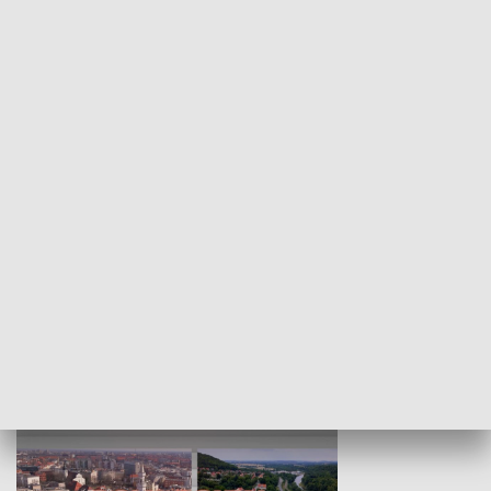
KULTURA I SZTUKA
Wejściówka
Zakładka
MNIEJSZOŚCI