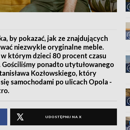
a, by pokazać, jak ze znajdujących
ować niezwykle oryginalne meble.
 w którym dzieci 80 procent czasu
. Gościliśmy ponadto utytułowanego
Stanisława Kozłowskiego, który
 się samochodami po ulicach Opola -
tro.
UDOSTĘPNIJ NA X