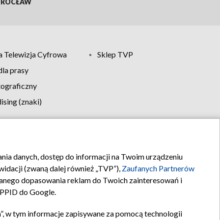
ROCŁAW
 Telewizja Cyfrowa
Sklep TVP
la prasy
tograficzny
sing (znaki)
klamy
Kontakt
rania danych, dostęp do informacji na Twoim urządzeniu
idacji (zwaną dalej również „TVP”),
Zaufanych Partnerów
anego dopasowania reklam do Twoich zainteresowań i
a PPID do Google.
”, w tym informacje zapisywane za pomocą technologii