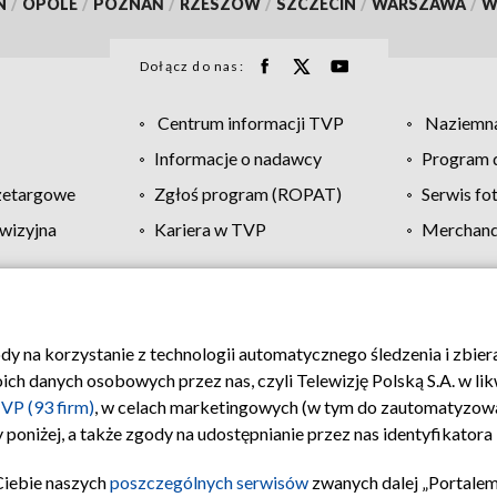
N
/
OPOLE
/
POZNAŃ
/
RZESZÓW
/
SZCZECIN
/
WARSZAWA
/
W
Dołącz do nas:
Centrum informacji TVP
Naziemna
Informacje o nadawcy
Program d
zetargowe
Zgłoś program (ROPAT)
Serwis fo
wizyjna
Kariera w TVP
Merchandi
Polityka prywatności
Moje zgody
Pomoc
Biuro re
ody na korzystanie z technologii automatycznego śledzenia i zbie
 danych osobowych przez nas, czyli Telewizję Polską S.A. w likw
VP (93 firm)
, w celach marketingowych (w tym do zautomatyzow
 poniżej, a także zgody na udostępnianie przez nas identyfikator
Ciebie naszych
poszczególnych serwisów
zwanych dalej „Portalem