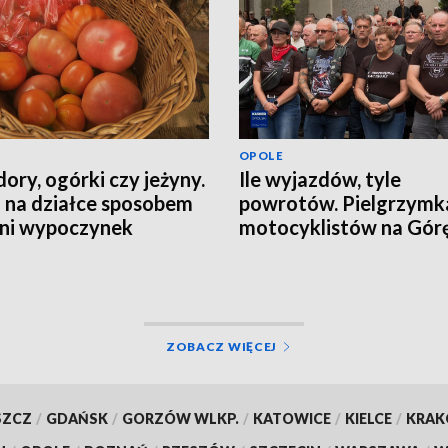
OPOLE
ory, ogórki czy jeżyny.
Ile wyjazdów, tyle
 na działce sposobem
powrotów. Pielgrzymk
tni wypoczynek
motocyklistów na Górę
Anny
ZOBACZ WIĘCEJ
SZCZ
/
GDAŃSK
/
GORZÓW WLKP.
/
KATOWICE
/
KIELCE
/
KRA