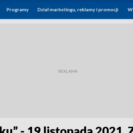
Programy
Dział marketingu, reklamy i promocji
Wi
ku” - 19 listopada 2021.