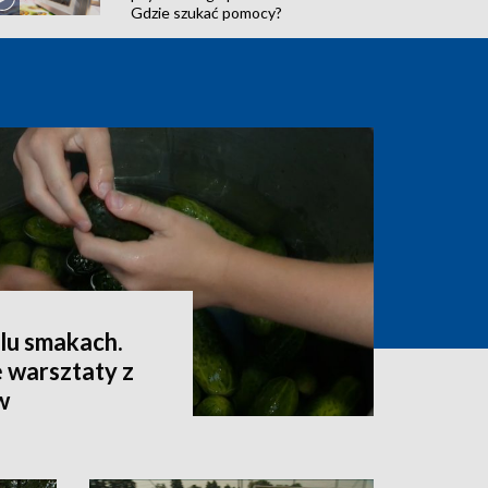
Gdzie szukać pomocy?
lu smakach.
 warsztaty z
w