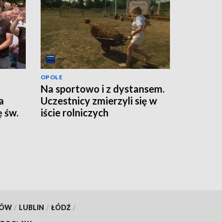
OPOLE
Na sportowo i z dystansem.
a
Uczestnicy zmierzyli się w
 św.
iście rolniczych
konkurencjach
KÓW
/
LUBLIN
/
ŁÓDŹ
/