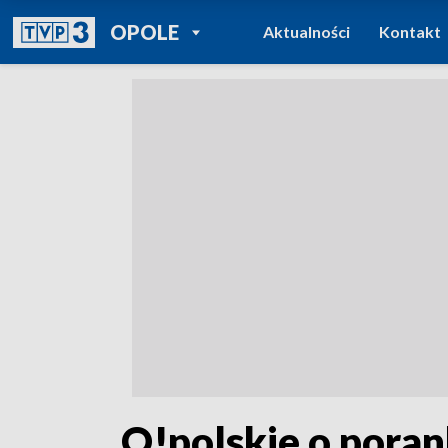
POWRÓT DO
OPOLE
Aktualności
Kontakt
TVP REGIONY
„O!polskie o poran