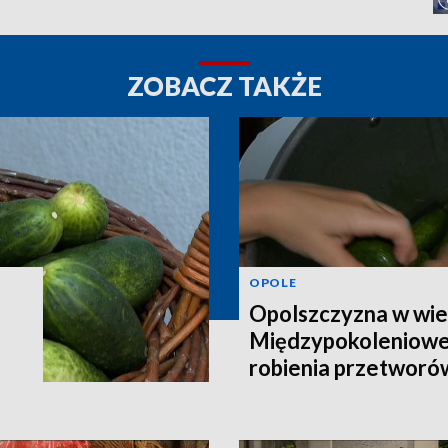
ZOBACZ TAKŻE
OPOLE
Opolszczyzna w wie
Międzypokoleniowe
robienia przetworó