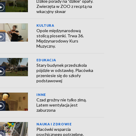
Dzikie porady na "dzikie" opały.
Zwierzęta w ZOO z recptą na
wkacyjny skwar
KULTURA
Opole międzynarodową
stolicą piosenki. Trwa 36.
Międzynarodowy Kurs
Muzyczny.
EDUKACJA
Stary budynek przedszkola
pójdzie w odstawkę. Placówka
przeniesie się do szkoły
podstawowej
INNE
Czad groźny nie tylko zimą.
Latem wentylacja jest
zaburzona
NAUKA I ZDROWIE
Placówki wsparcia
psychicznego potrzebne.