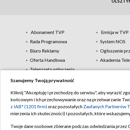
OLSZTY
Abonament TVP
Emisja w TVP
Rada Programowa
System NOS
Biuro Reklamy
Ogłoszenie pr
Oferta Handlowa
Akademia Tele
Telegazeta ogłoszenia
Szanujemy Twoją prywatność
Regulamin TVP
Kliknij "Akceptuję i przechodzę do serwisu", aby wyrazić zg
końcowym i ich przechowywanie oraz na przetwarzanie Twoich
z IAB* (1201 firm)
oraz pozostałych
Zaufanych Partnerów T
mierzenia ich skuteczności) i pozostałych, które wskazujemy
Twoje dane osobowe zbierane podczas odwiedzania przez 