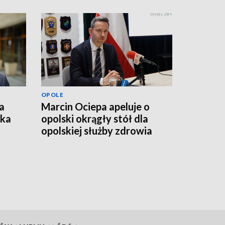
OPOLE
a
Marcin Ociepa apeluje o
łka
opolski okrągły stół dla
opolskiej służby zdrowia