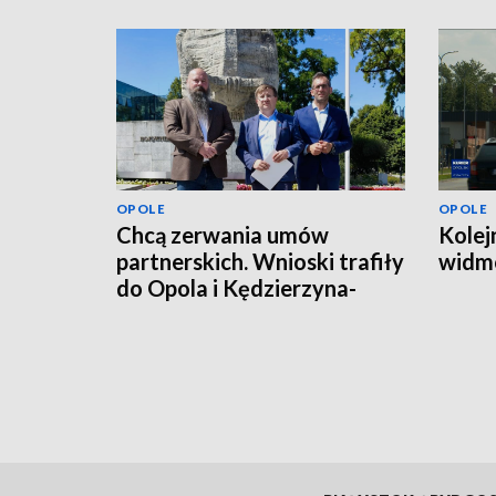
OPOLE
OPOLE
Chcą zerwania umów
Kolej
partnerskich. Wnioski trafiły
widmo
do Opola i Kędzierzyna-
Koźla