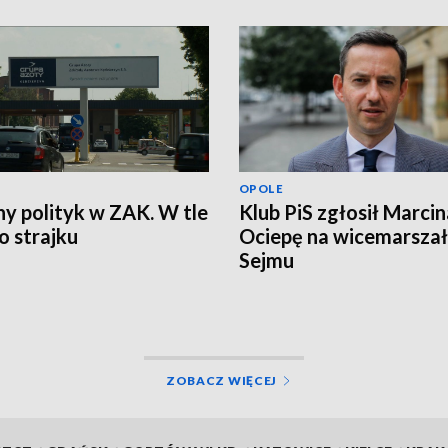
OPOLE
ny polityk w ZAK. W tle
Klub PiS zgłosił Marcin
 strajku
Ociepę na wicemarsza
Sejmu
ZOBACZ WIĘCEJ