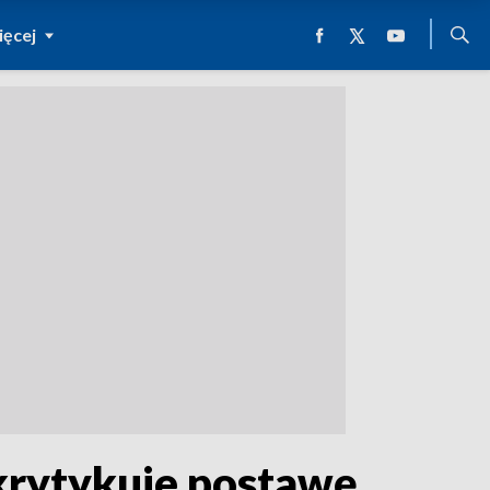
ęcej
krytykuje postawę