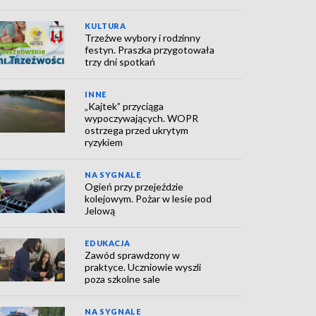
KULTURA
Trzeźwe wybory i rodzinny
festyn. Praszka przygotowała
trzy dni spotkań
INNE
„Kajtek” przyciąga
wypoczywających. WOPR
ostrzega przed ukrytym
ryzykiem
NA SYGNALE
Ogień przy przejeździe
kolejowym. Pożar w lesie pod
Jelową
EDUKACJA
Zawód sprawdzony w
praktyce. Uczniowie wyszli
poza szkolne sale
NA SYGNALE