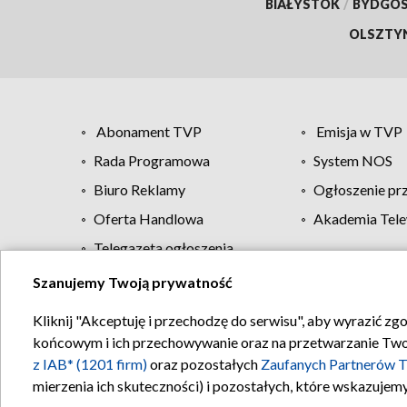
BIAŁYSTOK
/
BYDGO
OLSZTY
Abonament TVP
Emisja w TVP
Rada Programowa
System NOS
Biuro Reklamy
Ogłoszenie pr
Oferta Handlowa
Akademia Tele
Telegazeta ogłoszenia
Szanujemy Twoją prywatność
Regulamin TVP
Kliknij "Akceptuję i przechodzę do serwisu", aby wyrazić zg
końcowym i ich przechowywanie oraz na przetwarzanie Twoich
z IAB* (1201 firm)
oraz pozostałych
Zaufanych Partnerów T
mierzenia ich skuteczności) i pozostałych, które wskazujemy