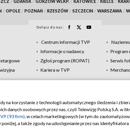
SZCZ
/
GDAŃSK
/
GORZÓW WLKP.
/
KATOWICE
/
KIELCE
/
KRA
N
/
OPOLE
/
POZNAŃ
/
RZESZÓW
/
SZCZECIN
/
WARSZAWA
/
W
Dołącz do nas:
Centrum informacji TVP
Naziemna
Informacje o nadawcy
Program d
zetargowe
Zgłoś program (ROPAT)
Serwis fo
wizyjna
Kariera w TVP
Merchandi
Polityka prywatności
Moje zgody
Pomoc
Biuro re
ody na korzystanie z technologii automatycznego śledzenia i zbie
 danych osobowych przez nas, czyli Telewizję Polską S.A. w likw
VP (93 firm)
, w celach marketingowych (w tym do zautomatyzow
 poniżej, a także zgody na udostępnianie przez nas identyfikator