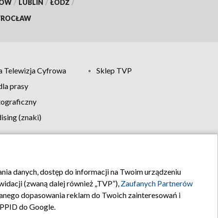
KÓW
/
LUBLIN
/
ŁÓDŹ
/
ROCŁAW
 Telewizja Cyfrowa
Sklep TVP
la prasy
tograficzny
sing (znaki)
klamy
Kontakt
rania danych, dostęp do informacji na Twoim urządzeniu
idacji (zwaną dalej również „TVP”),
Zaufanych Partnerów
anego dopasowania reklam do Twoich zainteresowań i
a PPID do Google.