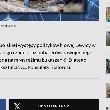
Nowej Lewicy
olskiej występy polityków Nowej Lewicy w
 naszego rządu oraz bohaterów powojennego
da na młyn reżimu Łukaszenki. Dlatego
ształcić w... konsulaty Białorusi.
UDOSTĘPNIJ NA X