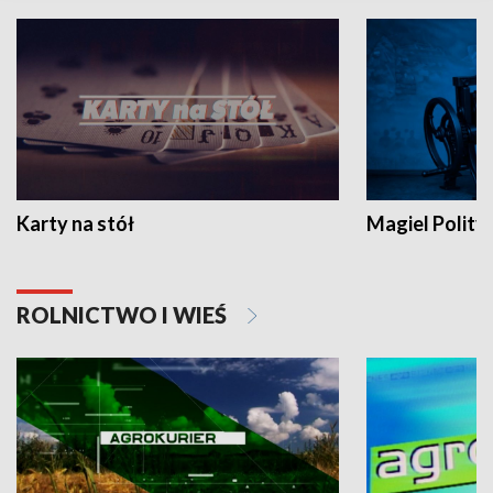
Karty na stół
Magiel Polity
ROLNICTWO I WIEŚ