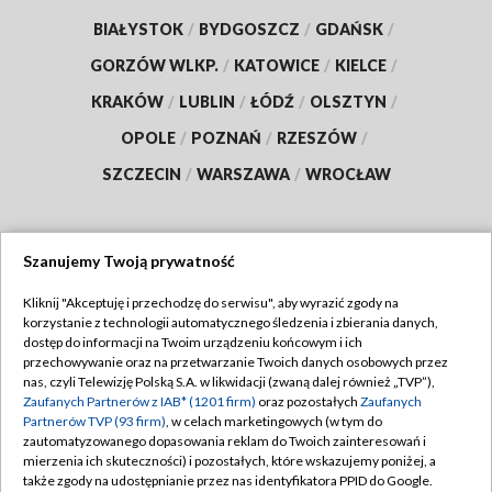
BIAŁYSTOK
/
BYDGOSZCZ
/
GDAŃSK
/
GORZÓW WLKP.
/
KATOWICE
/
KIELCE
/
KRAKÓW
/
LUBLIN
/
ŁÓDŹ
/
OLSZTYN
/
OPOLE
/
POZNAŃ
/
RZESZÓW
/
SZCZECIN
/
WARSZAWA
/
WROCŁAW
Szanujemy Twoją prywatność
Dołącz do nas:
Kliknij "Akceptuję i przechodzę do serwisu", aby wyrazić zgody na
korzystanie z technologii automatycznego śledzenia i zbierania danych,
TVP
dostęp do informacji na Twoim urządzeniu końcowym i ich
Abonament TVP
przechowywanie oraz na przetwarzanie Twoich danych osobowych przez
Regulamin TVP
nas, czyli Telewizję Polską S.A. w likwidacji (zwaną dalej również „TVP”),
Emisja w TVP
Zaufanych Partnerów z IAB* (1201 firm)
oraz pozostałych
Zaufanych
Polityka prywatności
Partnerów TVP (93 firm)
, w celach marketingowych (w tym do
Centrum informacji TVP
Moje zgody
zautomatyzowanego dopasowania reklam do Twoich zainteresowań i
mierzenia ich skuteczności) i pozostałych, które wskazujemy poniżej, a
Naziemna Telewizja Cyfrowa
Pomoc
także zgody na udostępnianie przez nas identyfikatora PPID do Google.