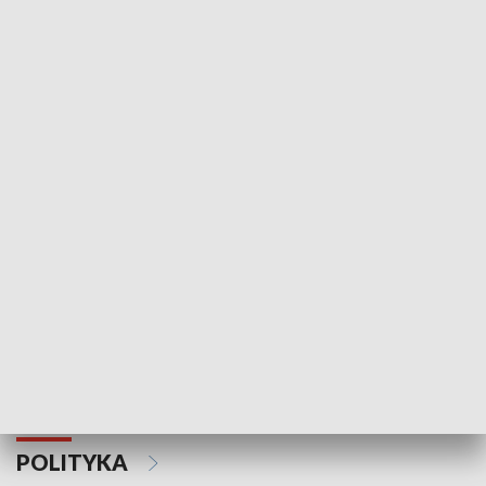
Wejściówka
Zakładka
MNIEJSZOŚCI
Schlesien Journal
POLITYKA