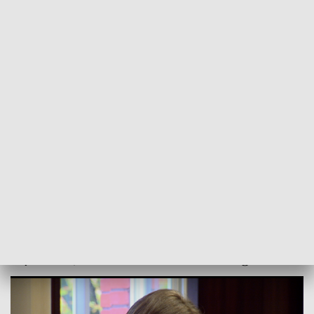
POWRÓT DO
OPOLE
TVP REGIONY
Nie chciał zabić, to był przypadek. Ale
policjantów zwymyślał i chciał przekupić
2021-09-21
Wojciech Bularz, kr