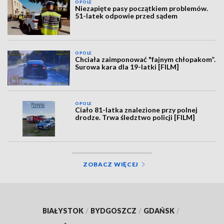
OPOLE
Niezapięte pasy początkiem problemów.
51-latek odpowie przed sądem
OPOLE
Chciała zaimponować "fajnym chłopakom”.
Surowa kara dla 19-latki [FILM]
OPOLE
Ciało 81-latka znalezione przy polnej
drodze. Trwa śledztwo policji [FILM]
ZOBACZ WIĘCEJ
BIAŁYSTOK
/
BYDGOSZCZ
/
GDAŃSK
/