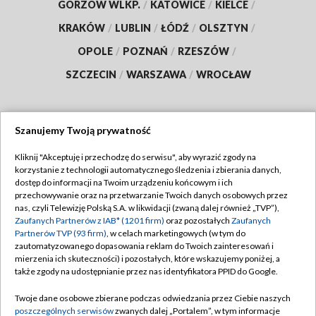
GORZÓW WLKP.
/
KATOWICE
/
KIELCE
/
KRAKÓW
/
LUBLIN
/
ŁÓDŹ
/
OLSZTYN
/
OPOLE
/
POZNAŃ
/
RZESZÓW
/
SZCZECIN
/
WARSZAWA
/
WROCŁAW
Szanujemy Twoją prywatność
Dołącz do nas:
Kliknij "Akceptuję i przechodzę do serwisu", aby wyrazić zgody na
korzystanie z technologii automatycznego śledzenia i zbierania danych,
TVP
dostęp do informacji na Twoim urządzeniu końcowym i ich
Abonament TVP
przechowywanie oraz na przetwarzanie Twoich danych osobowych przez
Regulamin TVP
nas, czyli Telewizję Polską S.A. w likwidacji (zwaną dalej również „TVP”),
Emisja w TVP
Polityka prywatności
Zaufanych Partnerów z IAB* (1201 firm)
oraz pozostałych
Zaufanych
Partnerów TVP (93 firm)
, w celach marketingowych (w tym do
Centrum informacji TVP
Moje zgody
zautomatyzowanego dopasowania reklam do Twoich zainteresowań i
mierzenia ich skuteczności) i pozostałych, które wskazujemy poniżej, a
Naziemna Telewizja Cyfrowa
Pomoc
także zgody na udostępnianie przez nas identyfikatora PPID do Google.
Sklep TVP
Biuro reklamy
Twoje dane osobowe zbierane podczas odwiedzania przez Ciebie naszych
Rada Programowa
Kontakt
poszczególnych serwisów
zwanych dalej „Portalem”, w tym informacje