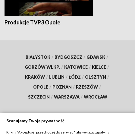
Produkcje TVP3 Opole
BIAŁYSTOK
/
BYDGOSZCZ
/
GDAŃSK
/
GORZÓW WLKP.
/
KATOWICE
/
KIELCE
/
KRAKÓW
/
LUBLIN
/
ŁÓDŹ
/
OLSZTYN
/
OPOLE
/
POZNAŃ
/
RZESZÓW
/
SZCZECIN
/
WARSZAWA
/
WROCŁAW
Szanujemy Twoją prywatność
Dołącz do nas:
Kliknij "Akceptuję i przechodzę do serwisu", aby wyrazić zgody na