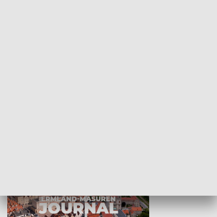
Wejściówka
Zakładka
MNIEJSZOŚCI