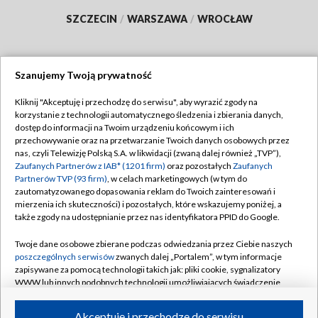
SZCZECIN
/
WARSZAWA
/
WROCŁAW
Szanujemy Twoją prywatność
Dołącz do nas:
Kliknij "Akceptuję i przechodzę do serwisu", aby wyrazić zgody na
korzystanie z technologii automatycznego śledzenia i zbierania danych,
TVP
dostęp do informacji na Twoim urządzeniu końcowym i ich
Abonament TVP
przechowywanie oraz na przetwarzanie Twoich danych osobowych przez
Regulamin TVP
nas, czyli Telewizję Polską S.A. w likwidacji (zwaną dalej również „TVP”),
Emisja w TVP
Polityka prywatności
Zaufanych Partnerów z IAB* (1201 firm)
oraz pozostałych
Zaufanych
Partnerów TVP (93 firm)
, w celach marketingowych (w tym do
Centrum informacji TVP
Moje zgody
zautomatyzowanego dopasowania reklam do Twoich zainteresowań i
mierzenia ich skuteczności) i pozostałych, które wskazujemy poniżej, a
Naziemna Telewizja Cyfrowa
Pomoc
także zgody na udostępnianie przez nas identyfikatora PPID do Google.
Sklep TVP
Biuro reklamy
Twoje dane osobowe zbierane podczas odwiedzania przez Ciebie naszych
Rada Programowa
Kontakt
poszczególnych serwisów
zwanych dalej „Portalem”, w tym informacje
zapisywane za pomocą technologii takich jak: pliki cookie, sygnalizatory
System NOS
WWW lub innych podobnych technologii umożliwiających świadczenie
dopasowanych i bezpiecznych usług, personalizację treści oraz reklam,
Informacje o nadawcy
Kanały
udostępnianie funkcji mediów społecznościowych oraz analizowanie
Akceptuję i przechodzę do serwisu