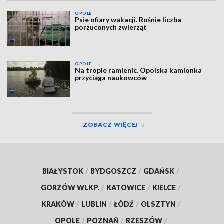
OPOLE
Psie ofiary wakacji. Rośnie liczba
porzuconych zwierząt
OPOLE
Na tropie ramienic. Opolska kamionka
przyciąga naukowców
ZOBACZ WIĘCEJ
BIAŁYSTOK
/
BYDGOSZCZ
/
GDAŃSK
/
GORZÓW WLKP.
/
KATOWICE
/
KIELCE
/
KRAKÓW
/
LUBLIN
/
ŁÓDŹ
/
OLSZTYN
/
OPOLE
/
POZNAŃ
/
RZESZÓW
/