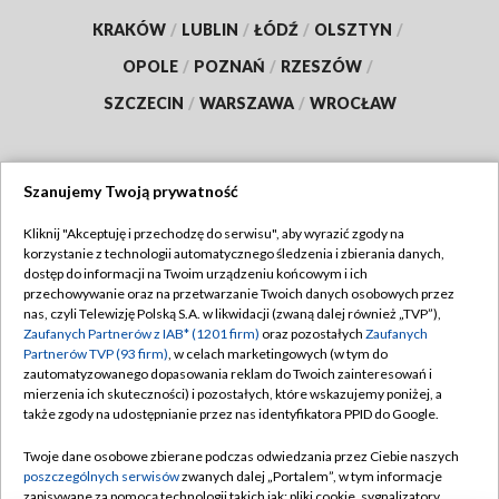
KRAKÓW
/
LUBLIN
/
ŁÓDŹ
/
OLSZTYN
/
OPOLE
/
POZNAŃ
/
RZESZÓW
/
SZCZECIN
/
WARSZAWA
/
WROCŁAW
Szanujemy Twoją prywatność
Dołącz do nas:
Kliknij "Akceptuję i przechodzę do serwisu", aby wyrazić zgody na
korzystanie z technologii automatycznego śledzenia i zbierania danych,
TVP
dostęp do informacji na Twoim urządzeniu końcowym i ich
Abonament TVP
przechowywanie oraz na przetwarzanie Twoich danych osobowych przez
Regulamin TVP
nas, czyli Telewizję Polską S.A. w likwidacji (zwaną dalej również „TVP”),
Emisja w TVP
Polityka prywatności
Zaufanych Partnerów z IAB* (1201 firm)
oraz pozostałych
Zaufanych
Partnerów TVP (93 firm)
, w celach marketingowych (w tym do
Centrum informacji TVP
Moje zgody
zautomatyzowanego dopasowania reklam do Twoich zainteresowań i
mierzenia ich skuteczności) i pozostałych, które wskazujemy poniżej, a
Naziemna Telewizja Cyfrowa
Pomoc
także zgody na udostępnianie przez nas identyfikatora PPID do Google.
Sklep TVP
Biuro reklamy
Twoje dane osobowe zbierane podczas odwiedzania przez Ciebie naszych
Rada Programowa
Kontakt
poszczególnych serwisów
zwanych dalej „Portalem”, w tym informacje
zapisywane za pomocą technologii takich jak: pliki cookie, sygnalizatory