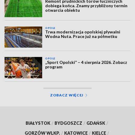
Remont prudnickich torów łuczniczych
dobiega końca. Znamy przybliżony termin
otwarcia obiektu
OPOLE
Trwa modernizacja opolskiej pływalni
Wodna Nuta. Prace już na półmetku
OPOLE
„Sport Opolski” – 4 sierpnia 2026. Zobacz
program
ZOBACZ WIĘCEJ
BIAŁYSTOK
/
BYDGOSZCZ
/
GDAŃSK
/
GORZÓW WLKP.
/
KATOWICE
/
KIELCE
/