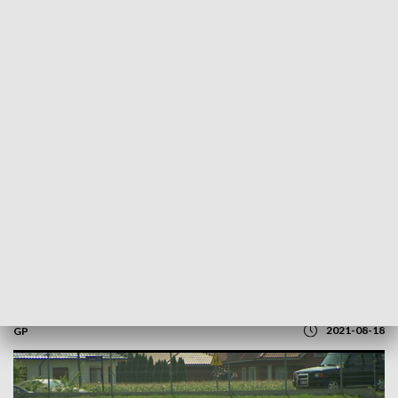
POWRÓT DO
OPOLE
TVP REGIONY
„Sport Opolski” – 18 sierpnia 2021.
Zobacz program
2021-08-18
GP