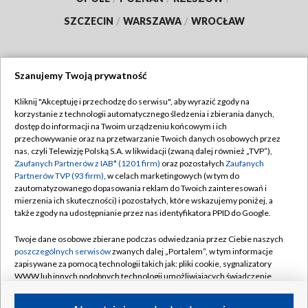
SZCZECIN
/
WARSZAWA
/
WROCŁAW
Szanujemy Twoją prywatność
Dołącz do nas:
Kliknij "Akceptuję i przechodzę do serwisu", aby wyrazić zgody na
korzystanie z technologii automatycznego śledzenia i zbierania danych,
TVP
dostęp do informacji na Twoim urządzeniu końcowym i ich
Abonament TVP
przechowywanie oraz na przetwarzanie Twoich danych osobowych przez
Regulamin TVP
nas, czyli Telewizję Polską S.A. w likwidacji (zwaną dalej również „TVP”),
Emisja w TVP
Zaufanych Partnerów z IAB* (1201 firm)
oraz pozostałych
Zaufanych
Polityka prywatności
Partnerów TVP (93 firm)
, w celach marketingowych (w tym do
Centrum informacji TVP
Moje zgody
zautomatyzowanego dopasowania reklam do Twoich zainteresowań i
mierzenia ich skuteczności) i pozostałych, które wskazujemy poniżej, a
Naziemna Telewizja Cyfrowa
Pomoc
także zgody na udostępnianie przez nas identyfikatora PPID do Google.
Sklep TVP
Biuro reklamy
Twoje dane osobowe zbierane podczas odwiedzania przez Ciebie naszych
Rada Programowa
poszczególnych serwisów
zwanych dalej „Portalem”, w tym informacje
Kontakt
zapisywane za pomocą technologii takich jak: pliki cookie, sygnalizatory
System NOS
WWW lub innych podobnych technologii umożliwiających świadczenie
dopasowanych i bezpiecznych usług, personalizację treści oraz reklam,
Informacje o nadawcy
Kanały
udostępnianie funkcji mediów społecznościowych oraz analizowanie