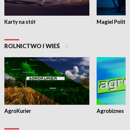
Karty na stół
Magiel Polity
ROLNICTWO I WIEŚ
AgroKurier
Agrobiznes