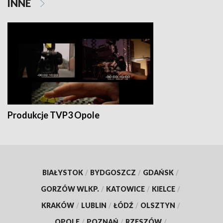
INNE
Produkcje TVP3 Opole
BIAŁYSTOK
/
BYDGOSZCZ
/
GDAŃSK
/
GORZÓW WLKP.
/
KATOWICE
/
KIELCE
/
KRAKÓW
/
LUBLIN
/
ŁÓDŹ
/
OLSZTYN
/
OPOLE
/
POZNAŃ
/
RZESZÓW
/