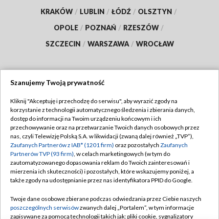
KRAKÓW
/
LUBLIN
/
ŁÓDŹ
/
OLSZTYN
/
OPOLE
/
POZNAŃ
/
RZESZÓW
/
SZCZECIN
/
WARSZAWA
/
WROCŁAW
Szanujemy Twoją prywatność
Dołącz do nas:
Kliknij "Akceptuję i przechodzę do serwisu", aby wyrazić zgody na
korzystanie z technologii automatycznego śledzenia i zbierania danych,
TVP
dostęp do informacji na Twoim urządzeniu końcowym i ich
Abonament TVP
przechowywanie oraz na przetwarzanie Twoich danych osobowych przez
Regulamin TVP
nas, czyli Telewizję Polską S.A. w likwidacji (zwaną dalej również „TVP”),
Emisja w TVP
Zaufanych Partnerów z IAB* (1201 firm)
oraz pozostałych
Zaufanych
Polityka prywatności
Partnerów TVP (93 firm)
, w celach marketingowych (w tym do
Centrum informacji TVP
Moje zgody
zautomatyzowanego dopasowania reklam do Twoich zainteresowań i
mierzenia ich skuteczności) i pozostałych, które wskazujemy poniżej, a
Naziemna Telewizja Cyfrowa
Pomoc
także zgody na udostępnianie przez nas identyfikatora PPID do Google.
Sklep TVP
Biuro reklamy
Twoje dane osobowe zbierane podczas odwiedzania przez Ciebie naszych
Rada Programowa
poszczególnych serwisów
zwanych dalej „Portalem”, w tym informacje
Kontakt
zapisywane za pomocą technologii takich jak: pliki cookie, sygnalizatory