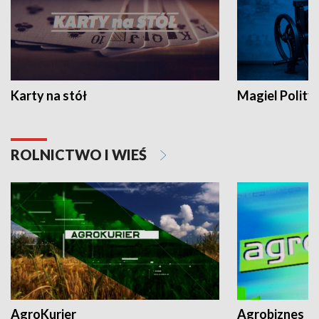
Karty na stół
Magiel Polity
ROLNICTWO I WIEŚ
AgroKurier
Agrobiznes