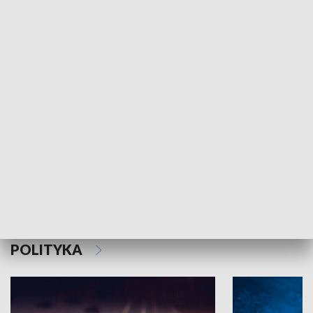
MNIEJSZOŚCI
Schlesien Journal
POLITYKA