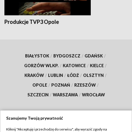
Produkcje TVP3 Opole
BIAŁYSTOK
/
BYDGOSZCZ
/
GDAŃSK
/
GORZÓW WLKP.
/
KATOWICE
/
KIELCE
/
KRAKÓW
/
LUBLIN
/
ŁÓDŹ
/
OLSZTYN
/
OPOLE
/
POZNAŃ
/
RZESZÓW
/
SZCZECIN
/
WARSZAWA
/
WROCŁAW
Szanujemy Twoją prywatność
Dołącz do nas:
Kliknij "Akceptuję i przechodzę do serwisu", aby wyrazić zgody na