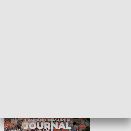
Wejściówka
Zakładka
MNIEJSZOŚCI