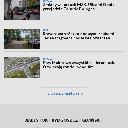
OPOLE
Zmiany w kursach MZK. Ulicami Opola
przejedzie Tour de Pologne
OPOLE
Rowerowa szóstka z nowymi znakami.
Jeden fragment nadal bez oznaczeń
OPOLE
Przy Makro we wszystkich kierunkach.
Otwierają rondo i wiadukt
ZOBACZ WIĘCEJ
BIAŁYSTOK
/
BYDGOSZCZ
/
GDAŃSK
/