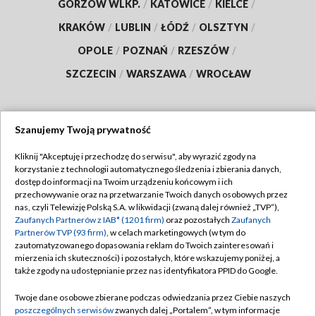
GORZÓW WLKP.
/
KATOWICE
/
KIELCE
/
KRAKÓW
/
LUBLIN
/
ŁÓDŹ
/
OLSZTYN
/
OPOLE
/
POZNAŃ
/
RZESZÓW
/
SZCZECIN
/
WARSZAWA
/
WROCŁAW
Szanujemy Twoją prywatność
Dołącz do nas:
Kliknij "Akceptuję i przechodzę do serwisu", aby wyrazić zgody na
korzystanie z technologii automatycznego śledzenia i zbierania danych,
TVP
dostęp do informacji na Twoim urządzeniu końcowym i ich
Abonament TVP
przechowywanie oraz na przetwarzanie Twoich danych osobowych przez
Regulamin TVP
nas, czyli Telewizję Polską S.A. w likwidacji (zwaną dalej również „TVP”),
Emisja w TVP
Polityka prywatności
Zaufanych Partnerów z IAB* (1201 firm)
oraz pozostałych
Zaufanych
Partnerów TVP (93 firm)
, w celach marketingowych (w tym do
Centrum informacji TVP
Moje zgody
zautomatyzowanego dopasowania reklam do Twoich zainteresowań i
mierzenia ich skuteczności) i pozostałych, które wskazujemy poniżej, a
Naziemna Telewizja Cyfrowa
Pomoc
także zgody na udostępnianie przez nas identyfikatora PPID do Google.
Sklep TVP
Biuro reklamy
Twoje dane osobowe zbierane podczas odwiedzania przez Ciebie naszych
Rada Programowa
Kontakt
poszczególnych serwisów
zwanych dalej „Portalem”, w tym informacje