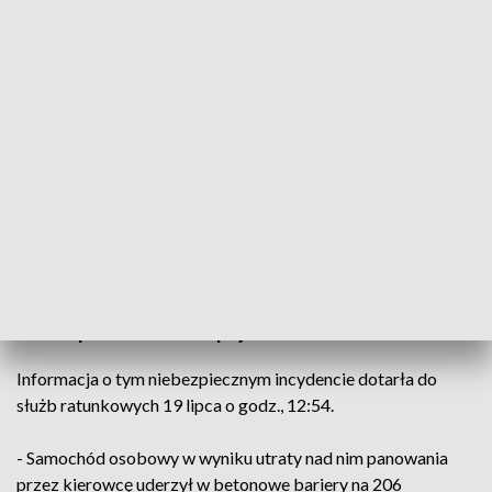
Fot. OSP Skorogoszcz
Do zdarzenia doszło w trackie silnych opadów
deszczu i prawdopodobnie z tego powodu kierujący
stracił panowanie nad pojazdem.
Informacja o tym niebezpiecznym incydencie dotarła do
służb ratunkowych 19 lipca o godz., 12:54.
- Samochód osobowy w wyniku utraty nad nim panowania
przez kierowcę uderzył w betonowe bariery na 206