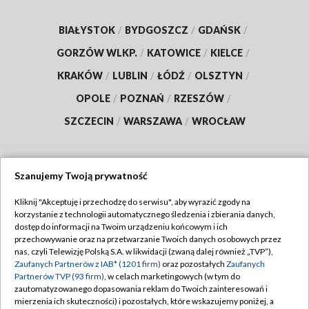
BIAŁYSTOK
/
BYDGOSZCZ
/
GDAŃSK
/
GORZÓW WLKP.
/
KATOWICE
/
KIELCE
/
KRAKÓW
/
LUBLIN
/
ŁÓDŹ
/
OLSZTYN
/
OPOLE
/
POZNAŃ
/
RZESZÓW
/
SZCZECIN
/
WARSZAWA
/
WROCŁAW
Szanujemy Twoją prywatność
Dołącz do nas:
Kliknij "Akceptuję i przechodzę do serwisu", aby wyrazić zgody na
korzystanie z technologii automatycznego śledzenia i zbierania danych,
TVP
dostęp do informacji na Twoim urządzeniu końcowym i ich
Abonament TVP
przechowywanie oraz na przetwarzanie Twoich danych osobowych przez
Regulamin TVP
nas, czyli Telewizję Polską S.A. w likwidacji (zwaną dalej również „TVP”),
Emisja w TVP
Zaufanych Partnerów z IAB* (1201 firm)
oraz pozostałych
Zaufanych
Polityka prywatności
Partnerów TVP (93 firm)
, w celach marketingowych (w tym do
Centrum informacji TVP
Moje zgody
zautomatyzowanego dopasowania reklam do Twoich zainteresowań i
mierzenia ich skuteczności) i pozostałych, które wskazujemy poniżej, a
Naziemna Telewizja Cyfrowa