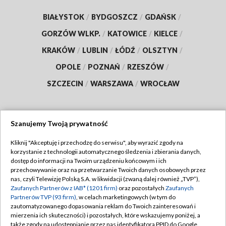
BIAŁYSTOK
/
BYDGOSZCZ
/
GDAŃSK
/
GORZÓW WLKP.
/
KATOWICE
/
KIELCE
/
KRAKÓW
/
LUBLIN
/
ŁÓDŹ
/
OLSZTYN
/
OPOLE
/
POZNAŃ
/
RZESZÓW
/
SZCZECIN
/
WARSZAWA
/
WROCŁAW
Szanujemy Twoją prywatność
Dołącz do nas:
Kliknij "Akceptuję i przechodzę do serwisu", aby wyrazić zgody na
korzystanie z technologii automatycznego śledzenia i zbierania danych,
TVP
dostęp do informacji na Twoim urządzeniu końcowym i ich
Abonament TVP
przechowywanie oraz na przetwarzanie Twoich danych osobowych przez
Regulamin TVP
nas, czyli Telewizję Polską S.A. w likwidacji (zwaną dalej również „TVP”),
Emisja w TVP
Polityka prywatności
Zaufanych Partnerów z IAB* (1201 firm)
oraz pozostałych
Zaufanych
Partnerów TVP (93 firm)
, w celach marketingowych (w tym do
Centrum informacji TVP
Moje zgody
zautomatyzowanego dopasowania reklam do Twoich zainteresowań i
mierzenia ich skuteczności) i pozostałych, które wskazujemy poniżej, a
Naziemna Telewizja Cyfrowa
Pomoc
także zgody na udostępnianie przez nas identyfikatora PPID do Google.