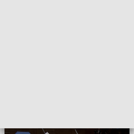
POWRÓT DO
OPOLE
TVP REGIONY
W rycerskim świecie. 15. turniej pod
Byczyną
2021-06-13
Adam Wołek, kr