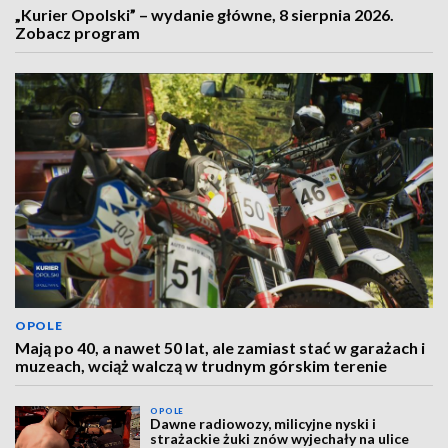
„Kurier Opolski” – wydanie główne, 8 sierpnia 2026.
Zobacz program
OPOLE
Mają po 40, a nawet 50 lat, ale zamiast stać w garażach i
muzeach, wciąż walczą w trudnym górskim terenie
OPOLE
Dawne radiowozy, milicyjne nyski i
strażackie żuki znów wyjechały na ulice