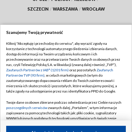
SZCZECIN
/
WARSZAWA
/
WROCŁAW
Szanujemy Twoją prywatność
Dołącz do nas:
Kliknij "Akceptuję i przechodzę do serwisu", aby wyrazić zgody na
korzystanie z technologii automatycznego śledzenia i zbierania danych,
TVP
dostęp do informacji na Twoim urządzeniu końcowym i ich
Abonament TVP
przechowywanie oraz na przetwarzanie Twoich danych osobowych przez
Regulamin TVP
nas, czyli Telewizję Polską S.A. w likwidacji (zwaną dalej również „TVP”),
Emisja w TVP
Zaufanych Partnerów z IAB* (1201 firm)
oraz pozostałych
Zaufanych
Polityka prywatności
Partnerów TVP (93 firm)
, w celach marketingowych (w tym do
Centrum informacji TVP
Moje zgody
zautomatyzowanego dopasowania reklam do Twoich zainteresowań i
mierzenia ich skuteczności) i pozostałych, które wskazujemy poniżej, a
Naziemna Telewizja Cyfrowa
Pomoc
także zgody na udostępnianie przez nas identyfikatora PPID do Google.
Sklep TVP
Biuro reklamy
Twoje dane osobowe zbierane podczas odwiedzania przez Ciebie naszych
Rada Programowa
poszczególnych serwisów
zwanych dalej „Portalem”, w tym informacje
Kontakt
zapisywane za pomocą technologii takich jak: pliki cookie, sygnalizatory
System NOS
WWW lub innych podobnych technologii umożliwiających świadczenie
dopasowanych i bezpiecznych usług, personalizację treści oraz reklam,
Informacje o nadawcy
Kanały
udostępnianie funkcji mediów społecznościowych oraz analizowanie