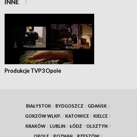
INNE
Produkcje TVP3 Opole
BIAŁYSTOK
/
BYDGOSZCZ
/
GDAŃSK
/
GORZÓW WLKP.
/
KATOWICE
/
KIELCE
/
KRAKÓW
/
LUBLIN
/
ŁÓDŹ
/
OLSZTYN
/
OPOLE
/
POZNAŃ
/
RZESZÓW
/