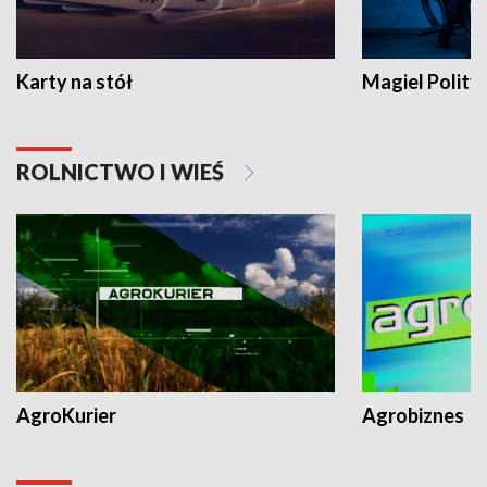
Karty na stół
Magiel Polity
ROLNICTWO I WIEŚ
AgroKurier
Agrobiznes