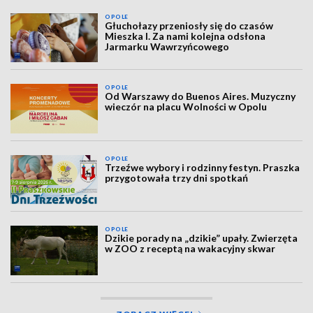
OPOLE
Głuchołazy przeniosły się do czasów
Mieszka I. Za nami kolejna odsłona
Jarmarku Wawrzyńcowego
OPOLE
Od Warszawy do Buenos Aires. Muzyczny
wieczór na placu Wolności w Opolu
OPOLE
Trzeźwe wybory i rodzinny festyn. Praszka
przygotowała trzy dni spotkań
OPOLE
Dzikie porady na „dzikie” upały. Zwierzęta
w ZOO z receptą na wakacyjny skwar