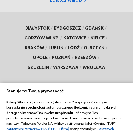
ZOBACZ WIĘCEJ
BIAŁYSTOK
/
BYDGOSZCZ
/
GDAŃSK
/
GORZÓW WLKP.
/
KATOWICE
/
KIELCE
/
KRAKÓW
/
LUBLIN
/
ŁÓDŹ
/
OLSZTYN
/
OPOLE
/
POZNAŃ
/
RZESZÓW
/
SZCZECIN
/
WARSZAWA
/
WROCŁAW
Szanujemy Twoją prywatność
Dołącz do nas:
Kliknij "Akceptuję i przechodzę do serwisu", aby wyrazić zgody na
korzystanie z technologii automatycznego śledzenia i zbierania danych,
TVP
dostęp do informacji na Twoim urządzeniu końcowym i ich
Abonament TVP
przechowywanie oraz na przetwarzanie Twoich danych osobowych przez
Regulamin TVP
nas, czyli Telewizję Polską S.A. w likwidacji (zwaną dalej również „TVP”),
Emisja w TVP
Polityka prywatności
Zaufanych Partnerów z IAB* (1201 firm)
oraz pozostałych
Zaufanych