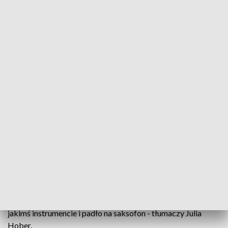
źródło: tvp3 opole
Dziś w programie "O!polskie o poranku" gościliśmy
niezwykły duet z Olesna. Na naszej scenie
zaprezentowali się - Julia Hober, saksofonistka
oraz gitarzysta Mateusz Zolisz.
Obecność saksofonistki wywołała pewne zdziwienie u
prowadzących. - To prawda, że z tym instrumentem raczej
związani są mężczyźni. Ja natomiast zawsze chciałam grać na
jakimś instrumencie i padło na saksofon - tłumaczy Julia
Hober.