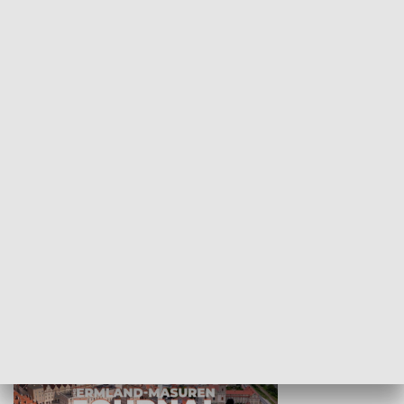
Wejściówka
Zakładka
MNIEJSZOŚCI