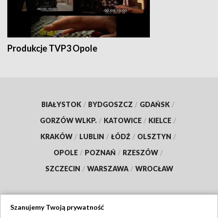
Produkcje TVP3 Opole
BIAŁYSTOK
/
BYDGOSZCZ
/
GDAŃSK
/
GORZÓW WLKP.
/
KATOWICE
/
KIELCE
/
KRAKÓW
/
LUBLIN
/
ŁÓDŹ
/
OLSZTYN
/
OPOLE
/
POZNAŃ
/
RZESZÓW
/
SZCZECIN
/
WARSZAWA
/
WROCŁAW
Szanujemy Twoją prywatność
Dołącz do nas: