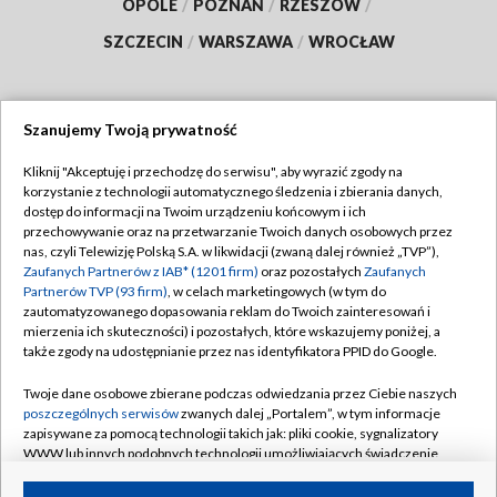
OPOLE
/
POZNAŃ
/
RZESZÓW
/
SZCZECIN
/
WARSZAWA
/
WROCŁAW
Szanujemy Twoją prywatność
Dołącz do nas:
Kliknij "Akceptuję i przechodzę do serwisu", aby wyrazić zgody na
korzystanie z technologii automatycznego śledzenia i zbierania danych,
TVP
dostęp do informacji na Twoim urządzeniu końcowym i ich
Abonament TVP
przechowywanie oraz na przetwarzanie Twoich danych osobowych przez
Regulamin TVP
nas, czyli Telewizję Polską S.A. w likwidacji (zwaną dalej również „TVP”),
Emisja w TVP
Polityka prywatności
Zaufanych Partnerów z IAB* (1201 firm)
oraz pozostałych
Zaufanych
Partnerów TVP (93 firm)
, w celach marketingowych (w tym do
Centrum informacji TVP
Moje zgody
zautomatyzowanego dopasowania reklam do Twoich zainteresowań i
mierzenia ich skuteczności) i pozostałych, które wskazujemy poniżej, a
Naziemna Telewizja Cyfrowa
Pomoc
także zgody na udostępnianie przez nas identyfikatora PPID do Google.
Sklep TVP
Biuro reklamy
Twoje dane osobowe zbierane podczas odwiedzania przez Ciebie naszych
Rada Programowa
Kontakt
poszczególnych serwisów
zwanych dalej „Portalem”, w tym informacje
zapisywane za pomocą technologii takich jak: pliki cookie, sygnalizatory
System NOS
WWW lub innych podobnych technologii umożliwiających świadczenie
dopasowanych i bezpiecznych usług, personalizację treści oraz reklam,
Informacje o nadawcy
Kanały
udostępnianie funkcji mediów społecznościowych oraz analizowanie