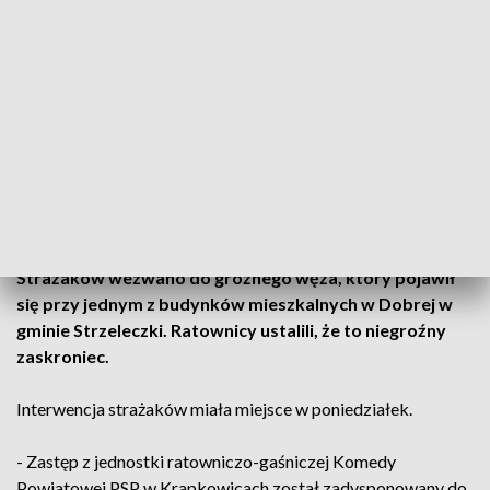
Fot. KP PSP Krapkowice
Strażaków wezwano do groźnego węża, który pojawił
się przy jednym z budynków mieszkalnych w Dobrej w
gminie Strzeleczki. Ratownicy ustalili, że to niegroźny
zaskroniec.
Interwencja strażaków miała miejsce w poniedziałek.
- Zastęp z jednostki ratowniczo-gaśniczej Komedy
Powiatowej PSP w Krapkowicach został zadysponowany do