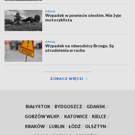
OPOLE
Wypadek w powiecie oleskim. Nie żyje
motocyklista
OPOLE
Wypadek na obwodnicy Brzegu. Są
utrudnienia w ruchu
ZOBACZ WIĘCEJ
BIAŁYSTOK
/
BYDGOSZCZ
/
GDAŃSK
/
GORZÓW WLKP.
/
KATOWICE
/
KIELCE
/
KRAKÓW
/
LUBLIN
/
ŁÓDŹ
/
OLSZTYN
/