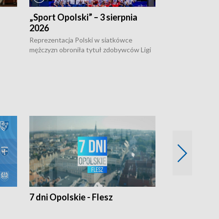
„Sport Opolski” – 3 sierpnia
„Sport Opolsk
2026
Reprezentacja P
mężczyzn w półfi
Reprezentacja Polski w siatkówce
meczu ćwierćfin
mężczyzn obroniła tytuł zdobywców Ligi
Biało-Czerwoni p
w
Narodów. W finale pokonali Amerykanów
Ningbo Ukraińcó
niejów
po tie-breaku. W meczu nie zabrakło
opolskich wątków.
7 dni Opolskie - Flesz
Opolskie o 