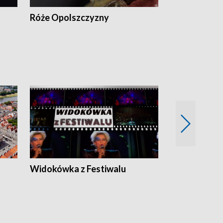
Róże Opolszczyzny
Czas report
Widokówka z Festiwalu
Strefa Kultu