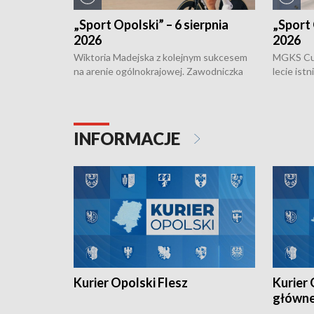
„Sport Opolski” – 6 sierpnia
„Sport 
2026
2026
Wiktoria Madejska z kolejnym sukcesem
MGKS Cuk
na arenie ogólnokrajowej. Zawodniczka
lecie ist
Klubu Kolarskiego Ziemia Brzeska
odbył się
została podwójna Mistrzynią Polski
również o
Juniorów Młodszych w kolarstwie
Otwartyc
torowym.
plażowej
INFORMACJE
meczu Ko
Kurier Opolski Flesz
Kurier 
główn