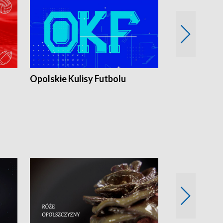
Opolskie Kulisy Futbolu
Złote chwile
sportu