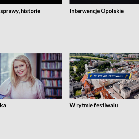
 sprawy, historie
Interwencje Opolskie
ka
W rytmie festiwalu