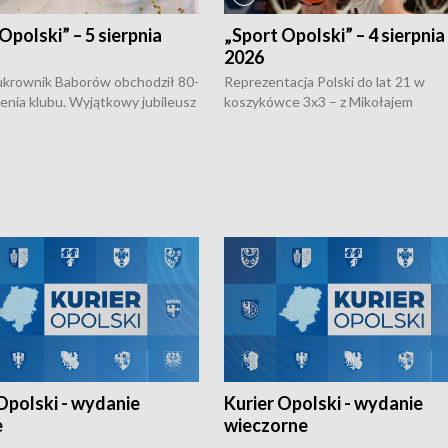
Opolski” – 5 sierpnia
„Sport Opolski” – 4 sierpnia
2026
rownik Baborów obchodził 80-
Reprezentacja Polski do lat 21 w
nienia klubu. Wyjątkowy jubileusz
koszykówce 3x3 – z Mikołajem
 na sportowo. W programie
Kowalczykiem z opolskiego AZS-u 
 turnieju eliminacyjnym
składzie - wygrała dwa z trzech tur
h Mistrzostw w siatkówce
w ramach Ligi Narodów. Rywalizacja
 amatorów w Opolu oraz o
odbyła się w węgierskim Szolnok.
lejarza Opole. Zapraszamy!
Opolski - wydanie
Kurier Opolski - wydanie
e
wieczorne