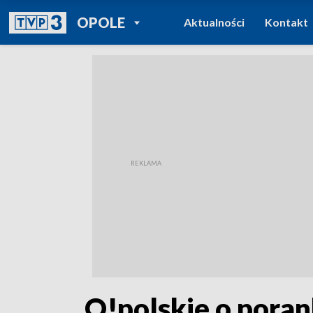
POWRÓT DO
OPOLE
Aktualności
Kontakt
TVP REGIONY
„O!polskie o poran