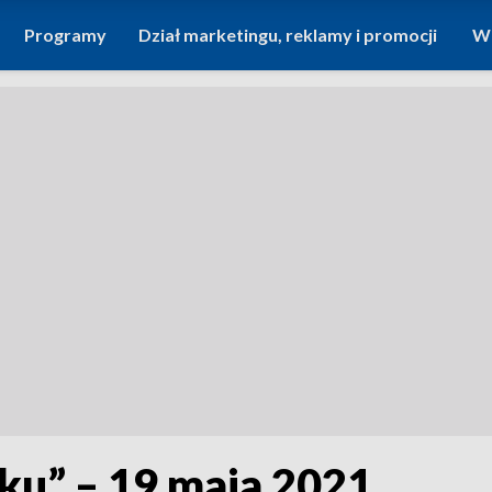
Programy
Dział marketingu, reklamy i promocji
Wi
ku” – 19 maja 2021