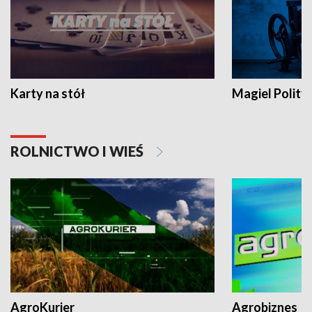
Karty na stół
Magiel Polity
ROLNICTWO I WIEŚ
AgroKurier
Agrobiznes