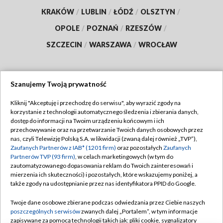
KRAKÓW
/
LUBLIN
/
ŁÓDŹ
/
OLSZTYN
/
OPOLE
/
POZNAŃ
/
RZESZÓW
/
SZCZECIN
/
WARSZAWA
/
WROCŁAW
Szanujemy Twoją prywatność
Dołącz do nas:
Kliknij "Akceptuję i przechodzę do serwisu", aby wyrazić zgody na
korzystanie z technologii automatycznego śledzenia i zbierania danych,
TVP
dostęp do informacji na Twoim urządzeniu końcowym i ich
Abonament TVP
przechowywanie oraz na przetwarzanie Twoich danych osobowych przez
Regulamin TVP
nas, czyli Telewizję Polską S.A. w likwidacji (zwaną dalej również „TVP”),
Emisja w TVP
Zaufanych Partnerów z IAB* (1201 firm)
oraz pozostałych
Zaufanych
Polityka prywatności
Partnerów TVP (93 firm)
, w celach marketingowych (w tym do
Centrum informacji TVP
Moje zgody
zautomatyzowanego dopasowania reklam do Twoich zainteresowań i
mierzenia ich skuteczności) i pozostałych, które wskazujemy poniżej, a
Naziemna Telewizja Cyfrowa
Pomoc
także zgody na udostępnianie przez nas identyfikatora PPID do Google.
Sklep TVP
Biuro reklamy
Twoje dane osobowe zbierane podczas odwiedzania przez Ciebie naszych
Rada Programowa
poszczególnych serwisów
zwanych dalej „Portalem”, w tym informacje
Kontakt
zapisywane za pomocą technologii takich jak: pliki cookie, sygnalizatory