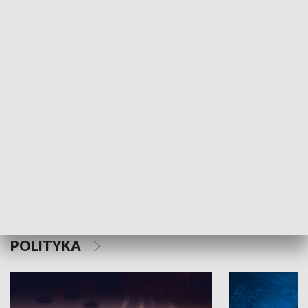
MNIEJSZOŚCI
Schlesien Journal
POLITYKA