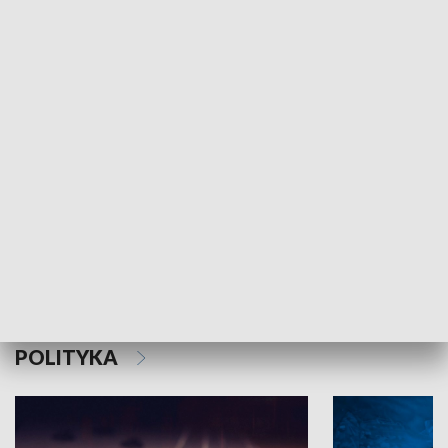
MNIEJSZOŚCI
Schlesien Journal
POLITYKA