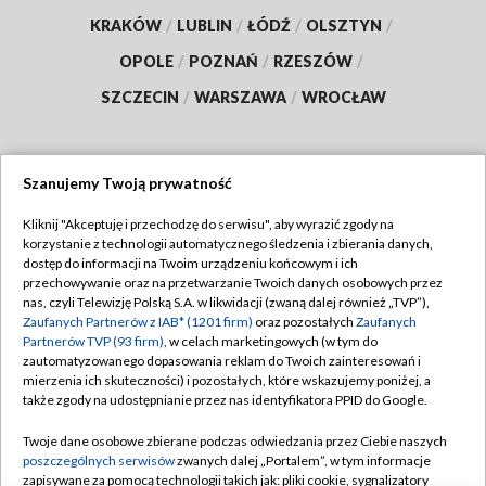
KRAKÓW
/
LUBLIN
/
ŁÓDŹ
/
OLSZTYN
/
OPOLE
/
POZNAŃ
/
RZESZÓW
/
SZCZECIN
/
WARSZAWA
/
WROCŁAW
Szanujemy Twoją prywatność
Dołącz do nas:
Kliknij "Akceptuję i przechodzę do serwisu", aby wyrazić zgody na
korzystanie z technologii automatycznego śledzenia i zbierania danych,
TVP
dostęp do informacji na Twoim urządzeniu końcowym i ich
Abonament TVP
przechowywanie oraz na przetwarzanie Twoich danych osobowych przez
Regulamin TVP
nas, czyli Telewizję Polską S.A. w likwidacji (zwaną dalej również „TVP”),
Emisja w TVP
Zaufanych Partnerów z IAB* (1201 firm)
oraz pozostałych
Zaufanych
Polityka prywatności
Partnerów TVP (93 firm)
, w celach marketingowych (w tym do
Centrum informacji TVP
Moje zgody
zautomatyzowanego dopasowania reklam do Twoich zainteresowań i
mierzenia ich skuteczności) i pozostałych, które wskazujemy poniżej, a
Naziemna Telewizja Cyfrowa
Pomoc
także zgody na udostępnianie przez nas identyfikatora PPID do Google.
Sklep TVP
Biuro reklamy
Twoje dane osobowe zbierane podczas odwiedzania przez Ciebie naszych
Rada Programowa
poszczególnych serwisów
zwanych dalej „Portalem”, w tym informacje
Kontakt
zapisywane za pomocą technologii takich jak: pliki cookie, sygnalizatory