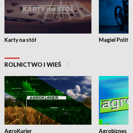
Karty na stół
Magiel Polity
ROLNICTWO I WIEŚ
AgroKurier
Agrobiznes