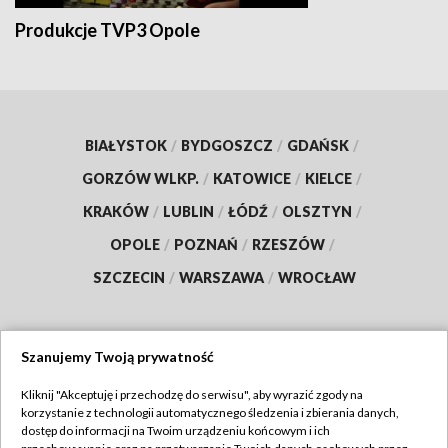
Produkcje TVP3 Opole
BIAŁYSTOK
/
BYDGOSZCZ
/
GDAŃSK
/
GORZÓW WLKP.
/
KATOWICE
/
KIELCE
/
KRAKÓW
/
LUBLIN
/
ŁÓDŹ
/
OLSZTYN
/
OPOLE
/
POZNAŃ
/
RZESZÓW
/
SZCZECIN
/
WARSZAWA
/
WROCŁAW
Szanujemy Twoją prywatność
Dołącz do nas:
Kliknij "Akceptuję i przechodzę do serwisu", aby wyrazić zgody na
korzystanie z technologii automatycznego śledzenia i zbierania danych,
TVP
dostęp do informacji na Twoim urządzeniu końcowym i ich