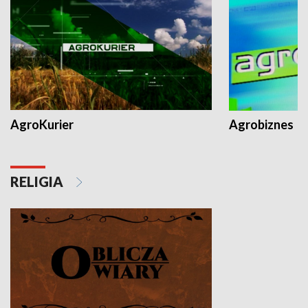
AgroKurier
Agrobiznes
RELIGIA