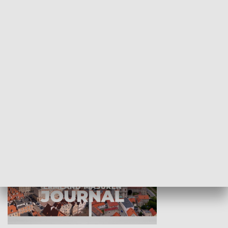
Wejściówka
Zakładka
MNIEJSZOŚCI