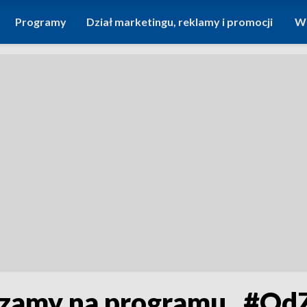
Programy
Dział marketingu, reklamy i promocji
Wi
szamy na programu „#OdZ