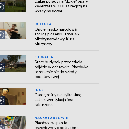
Dzikie porady na "dzikie" opały.
Zwierzęta w ZOO z recptą na
wkacyjny skwar
KULTURA
Opole międzynarodową
stolicą piosenki. Trwa 36.
Międzynarodowy Kurs
Muzyczny.
EDUKACJA
Stary budynek przedszkola
pójdzie w odstawkę. Placówka
przeniesie się do szkoły
podstawowej
INNE
Czad groźny nie tylko zimą.
Latem wentylacja jest
zaburzona
NAUKA I ZDROWIE
Placówki wsparcia
psychicznego potrzebne.