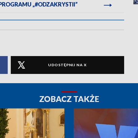
 PROGRAMU „#ODZAKRYSTII”
UDOSTĘPNIJ NA X
ZOBACZ TAKŻE