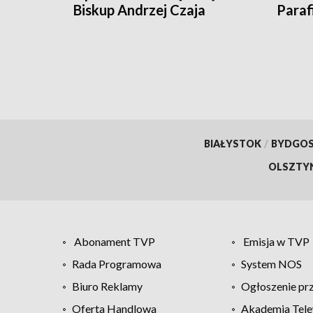
Biskup Andrzej Czaja
Paraf
zaprasza wiernych
i św.
BIAŁYSTOK
/
BYDGO
OLSZTY
Abonament TVP
Emisja w TVP
Rada Programowa
System NOS
Biuro Reklamy
Ogłoszenie pr
Oferta Handlowa
Akademia Tele