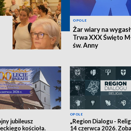
OPOLE
Żar wiary na wygasł
Trwa XXX Święto Mł
św. Anny
OPOLE
jny jubileusz
„Region Dialogu - Religi
leckiego kościoła.
14 czerwca 2026. Zob