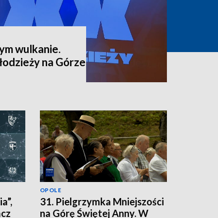
ym wulkanie.
odzieży na Górze
OPOLE
a”,
31. Pielgrzymka Mniejszości
acz
na Górę Świętej Anny. W