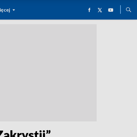
ęcej
akrystii”