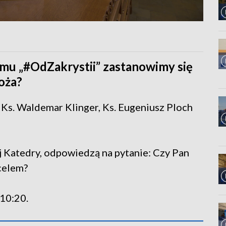
u „#OdZakrystii” zastanowimy się
oża?
, Ks. Waldemar Klinger, Ks. Eugeniusz Ploch
j Katedry, odpowiedzą na pytanie: Czy Pan
celem?
10:20.