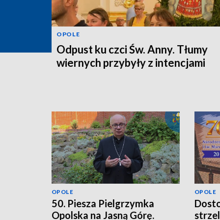
OPOLE
Odpust ku czci Św. Anny. Tłumy
wiernych przybyły z intencjami
OPOLE
OPOLE
50. Piesza Pielgrzymka
Dosto
Opolska na Jasną Górę.
strze