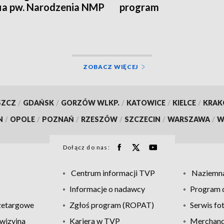
ia pw. Narodzenia NMP
program
 Marcina ma już 700 lat
ZOBACZ WIĘCEJ
SZCZ
/
GDAŃSK
/
GORZÓW WLKP.
/
KATOWICE
/
KIELCE
/
KRA
N
/
OPOLE
/
POZNAŃ
/
RZESZÓW
/
SZCZECIN
/
WARSZAWA
/
W
Dołącz do nas:
Centrum informacji TVP
Naziemna
Informacje o nadawcy
Program d
zetargowe
Zgłoś program (ROPAT)
Serwis fo
wizyjna
Kariera w TVP
Merchandi