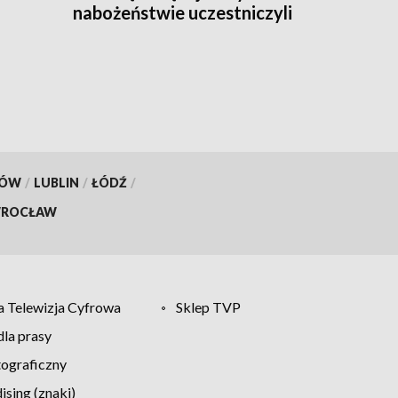
nabożeństwie uczestniczyli
nie tylko mieszkańcy
regionu
KÓW
/
LUBLIN
/
ŁÓDŹ
/
ROCŁAW
 Telewizja Cyfrowa
Sklep TVP
la prasy
tograficzny
sing (znaki)