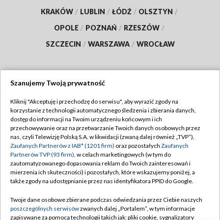
KRAKÓW
/
LUBLIN
/
ŁÓDŹ
/
OLSZTYN
/
OPOLE
/
POZNAŃ
/
RZESZÓW
/
SZCZECIN
/
WARSZAWA
/
WROCŁAW
Szanujemy Twoją prywatność
Dołącz do nas:
Kliknij "Akceptuję i przechodzę do serwisu", aby wyrazić zgody na
korzystanie z technologii automatycznego śledzenia i zbierania danych,
TVP
dostęp do informacji na Twoim urządzeniu końcowym i ich
Abonament TVP
przechowywanie oraz na przetwarzanie Twoich danych osobowych przez
Regulamin TVP
nas, czyli Telewizję Polską S.A. w likwidacji (zwaną dalej również „TVP”),
Emisja w TVP
Zaufanych Partnerów z IAB* (1201 firm)
oraz pozostałych
Zaufanych
Polityka prywatności
Partnerów TVP (93 firm)
, w celach marketingowych (w tym do
Centrum informacji TVP
Moje zgody
zautomatyzowanego dopasowania reklam do Twoich zainteresowań i
mierzenia ich skuteczności) i pozostałych, które wskazujemy poniżej, a
Naziemna Telewizja Cyfrowa
Pomoc
także zgody na udostępnianie przez nas identyfikatora PPID do Google.
Sklep TVP
Biuro reklamy
Twoje dane osobowe zbierane podczas odwiedzania przez Ciebie naszych
Rada Programowa
poszczególnych serwisów
zwanych dalej „Portalem”, w tym informacje
Kontakt
zapisywane za pomocą technologii takich jak: pliki cookie, sygnalizatory