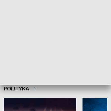
MNIEJSZOŚCI
Schlesien Journal
POLITYKA