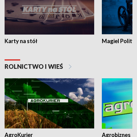
Karty na stół
Magiel Polity
ROLNICTWO I WIEŚ
AgroKurier
Agrobiznes