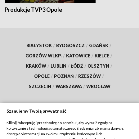
Produkcje TVP3 Opole
BIAŁYSTOK
/
BYDGOSZCZ
/
GDAŃSK
/
GORZÓW WLKP.
/
KATOWICE
/
KIELCE
/
KRAKÓW
/
LUBLIN
/
ŁÓDŹ
/
OLSZTYN
/
OPOLE
/
POZNAŃ
/
RZESZÓW
/
SZCZECIN
/
WARSZAWA
/
WROCŁAW
Szanujemy Twoją prywatność
Dołącz do nas:
Kliknij "Akceptuję i przechodzę do serwisu", aby wyrazić zgody na
korzystanie z technologii automatycznego śledzenia i zbierania danych,
TVP
dostęp do informacji na Twoim urządzeniu końcowym i ich