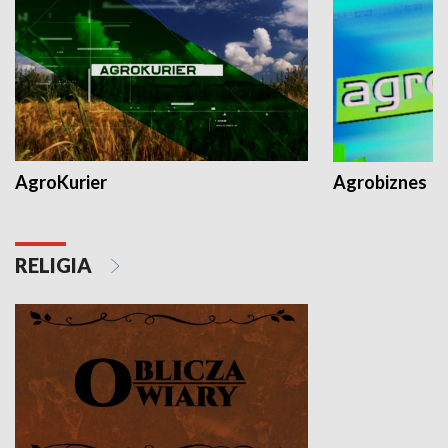
AgroKurier
Agrobiznes
RELIGIA