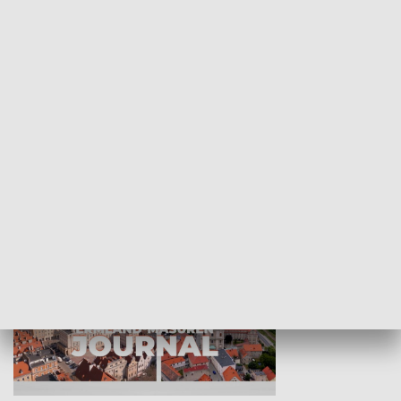
Wejściówka
Zakładka
MNIEJSZOŚCI