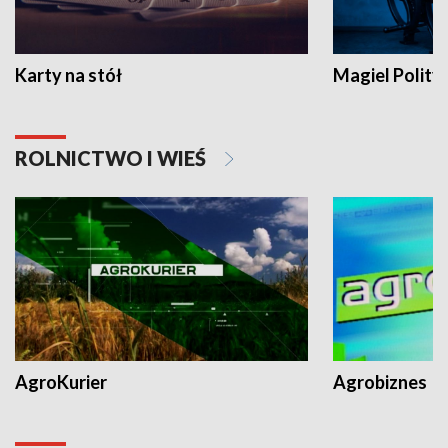
Karty na stół
Magiel Polity
ROLNICTWO I WIEŚ
AgroKurier
Agrobiznes