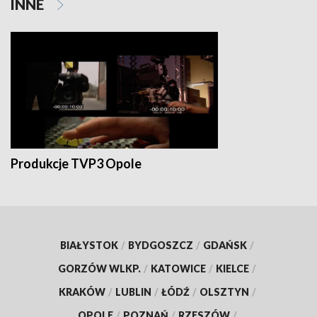
INNE
Produkcje TVP3 Opole
BIAŁYSTOK
/
BYDGOSZCZ
/
GDAŃSK
/
GORZÓW WLKP.
/
KATOWICE
/
KIELCE
/
KRAKÓW
/
LUBLIN
/
ŁÓDŹ
/
OLSZTYN
/
OPOLE
/
POZNAŃ
/
RZESZÓW
/