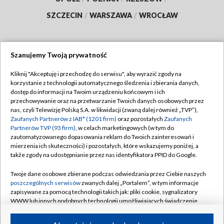
SZCZECIN
/
WARSZAWA
/
WROCŁAW
Szanujemy Twoją prywatność
Dołącz do nas:
Kliknij "Akceptuję i przechodzę do serwisu", aby wyrazić zgody na
korzystanie z technologii automatycznego śledzenia i zbierania danych,
TVP
dostęp do informacji na Twoim urządzeniu końcowym i ich
Abonament TVP
przechowywanie oraz na przetwarzanie Twoich danych osobowych przez
Regulamin TVP
nas, czyli Telewizję Polską S.A. w likwidacji (zwaną dalej również „TVP”),
Emisja w TVP
Zaufanych Partnerów z IAB* (1201 firm)
oraz pozostałych
Zaufanych
Polityka prywatności
Partnerów TVP (93 firm)
, w celach marketingowych (w tym do
Centrum informacji TVP
Moje zgody
zautomatyzowanego dopasowania reklam do Twoich zainteresowań i
mierzenia ich skuteczności) i pozostałych, które wskazujemy poniżej, a
Naziemna Telewizja Cyfrowa
Pomoc
także zgody na udostępnianie przez nas identyfikatora PPID do Google.
Sklep TVP
Biuro reklamy
Twoje dane osobowe zbierane podczas odwiedzania przez Ciebie naszych
Rada Programowa
poszczególnych serwisów
zwanych dalej „Portalem”, w tym informacje
Kontakt
zapisywane za pomocą technologii takich jak: pliki cookie, sygnalizatory
System NOS
WWW lub innych podobnych technologii umożliwiających świadczenie
dopasowanych i bezpiecznych usług, personalizację treści oraz reklam,
Informacje o nadawcy
Kanały
udostępnianie funkcji mediów społecznościowych oraz analizowanie