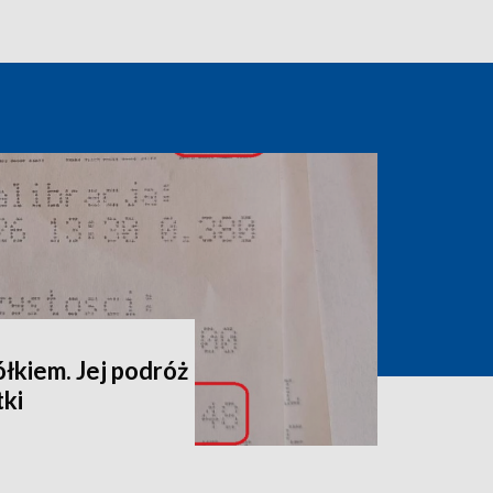
ółkiem. Jej podróż
tki