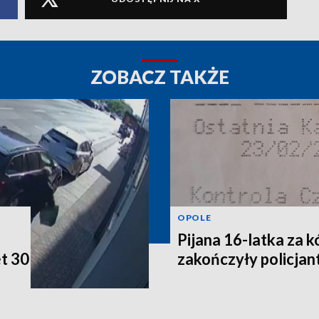
ZOBACZ TAKŻE
OPOLE
Pijana 16-latka za k
t 30
zakończyły policjan