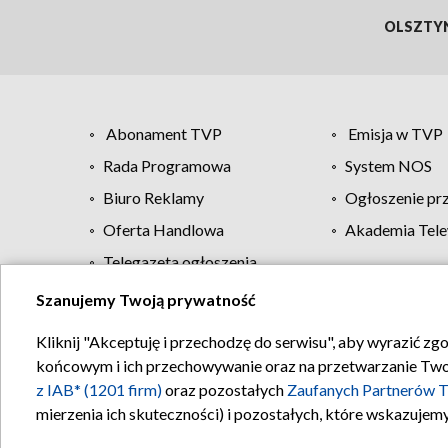
OLSZTY
Abonament TVP
Emisja w TVP
Rada Programowa
System NOS
Biuro Reklamy
Ogłoszenie pr
Oferta Handlowa
Akademia Tele
Telegazeta ogłoszenia
Szanujemy Twoją prywatność
Regulamin TVP
Kliknij "Akceptuję i przechodzę do serwisu", aby wyrazić zg
końcowym i ich przechowywanie oraz na przetwarzanie Twoich
z IAB* (1201 firm)
oraz pozostałych
Zaufanych Partnerów T
mierzenia ich skuteczności) i pozostałych, które wskazujemy