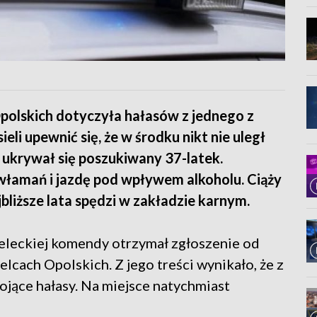
Opolskich dotyczyła hałasów z jednego z
eli upewnić się, że w środku nikt nie uległ
 ukrywał się poszukiwany 37-latek.
włamań i jazdę pod wpływem alkoholu. Ciąży
jbliższe lata spędzi w zakładzie karnym.
eleckiej komendy otrzymał zgłoszenie od
cach Opolskich. Z jego treści wynikało, że z
ojące hałasy. Na miejsce natychmiast