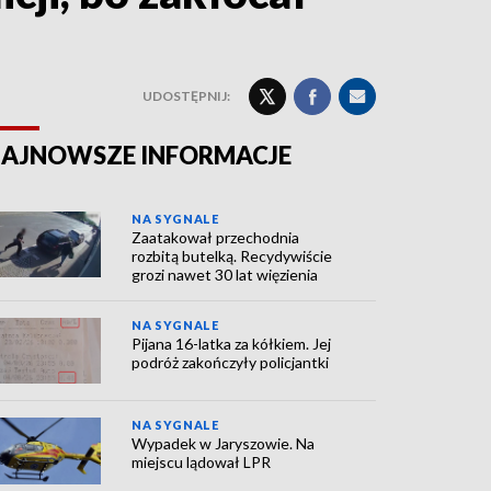
UDOSTĘPNIJ:
AJNOWSZE INFORMACJE
NA SYGNALE
Zaatakował przechodnia
rozbitą butelką. Recydywiście
grozi nawet 30 lat więzienia
NA SYGNALE
Pijana 16-latka za kółkiem. Jej
podróż zakończyły policjantki
NA SYGNALE
Wypadek w Jaryszowie. Na
miejscu lądował LPR