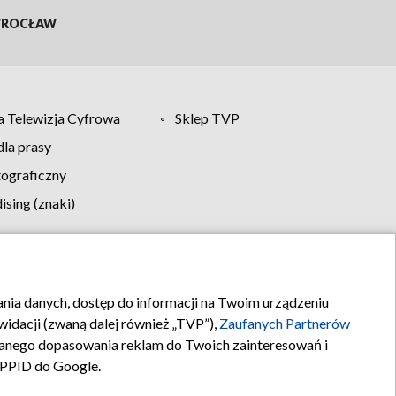
ROCŁAW
 Telewizja Cyfrowa
Sklep TVP
la prasy
tograficzny
sing (znaki)
klamy
Kontakt
rania danych, dostęp do informacji na Twoim urządzeniu
idacji (zwaną dalej również „TVP”),
Zaufanych Partnerów
anego dopasowania reklam do Twoich zainteresowań i
a PPID do Google.