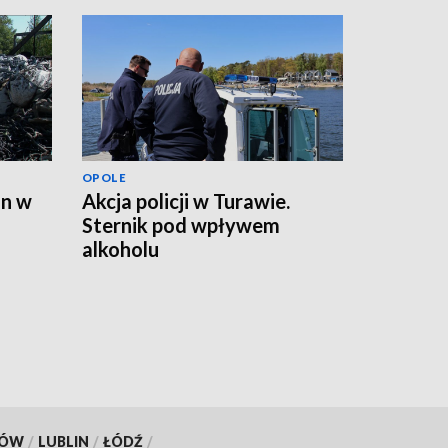
OPOLE
on w
Akcja policji w Turawie.
Sternik pod wpływem
alkoholu
KÓW
/
LUBLIN
/
ŁÓDŹ
/