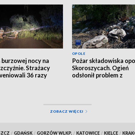
OPOLE
s burzowej nocy na
Pożar składowiska op
zczyźnie. Strażacy
Skoroszycach. Ogień
weniowali 36 razy
odsłonił problem z
odpadami
ZOBACZ WIĘCEJ
SZCZ
/
GDAŃSK
/
GORZÓW WLKP.
/
KATOWICE
/
KIELCE
/
KRA