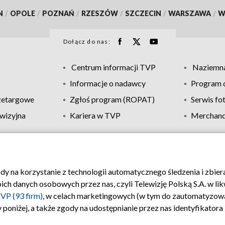
N
/
OPOLE
/
POZNAŃ
/
RZESZÓW
/
SZCZECIN
/
WARSZAWA
/
W
Dołącz do nas:
Centrum informacji TVP
Naziemna
Informacje o nadawcy
Program d
zetargowe
Zgłoś program (ROPAT)
Serwis fo
wizyjna
Kariera w TVP
Merchandi
Polityka prywatności
Moje zgody
Pomoc
Biuro re
ody na korzystanie z technologii automatycznego śledzenia i zbie
 danych osobowych przez nas, czyli Telewizję Polską S.A. w likw
VP (93 firm)
, w celach marketingowych (w tym do zautomatyzow
 poniżej, a także zgody na udostępnianie przez nas identyfikator