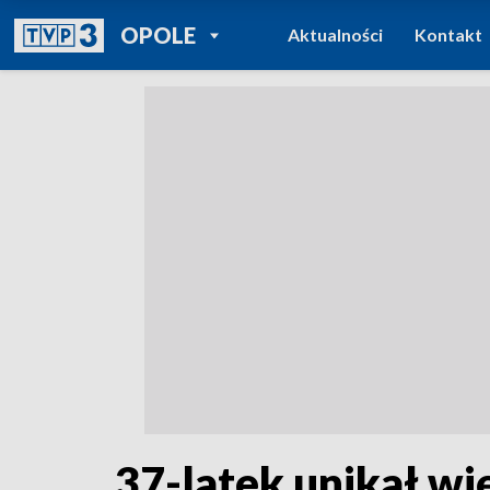
POWRÓT DO
OPOLE
Aktualności
Kontakt
TVP REGIONY
37-latek unikał wię