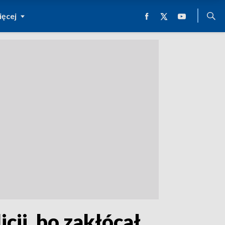
ęcej
cji, bo zakłócał