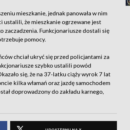
szeniu mieszkanie, jednak panowała w nim
ci ustalili, że mieszkanie ogrzewane jest
o zaczadzenia. Funkcjonariusze dostali się
potrzebuje pomocy.
ców chciał ukryć się przed policjantami za
kcjonariusze szybko ustalili powód
azało się, że na 37-latku ciąży wyrok 7 lat
oncie kilka włamań oraz jazdę samochodem
stał doprowadzony do zakładu karnego,
UDOSTĘPNIJ NA X