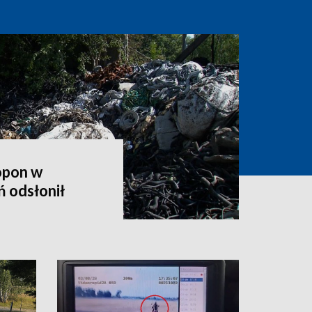
opon w
 odsłonił