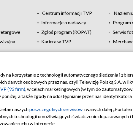
Centrum informacji TVP
Naziemna
Informacje o nadawcy
Program d
zetargowe
Zgłoś program (ROPAT)
Serwis fo
wizyjna
Kariera w TVP
Merchandi
Polityka prywatności
Moje zgody
Pomoc
Biuro re
ody na korzystanie z technologii automatycznego śledzenia i zbie
 danych osobowych przez nas, czyli Telewizję Polską S.A. w likw
VP (93 firm)
, w celach marketingowych (w tym do zautomatyzow
 poniżej, a także zgody na udostępnianie przez nas identyfikator
Ciebie naszych
poszczególnych serwisów
zwanych dalej „Portalem
obnych technologii umożliwiających świadczenie dopasowanych i be
zowanie ruchu w Internecie.