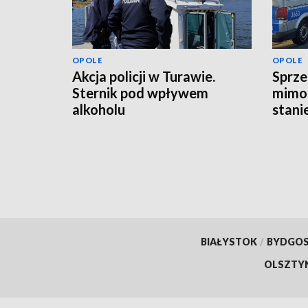
OPOLE
OPOLE
Akcja policji w Turawie.
Sprze
Sternik pod wpływem
mimo 
alkoholu
stani
BIAŁYSTOK
/
BYDGO
OLSZTY