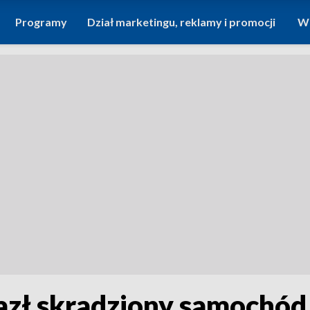
Programy
Dział marketingu, reklamy i promocji
Wi
azł skradziony samochód.