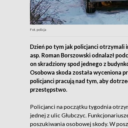
Fot. policja
Dzień po tym jak policjanci otrzymali
asp. Roman Borszowski odnalazł pod
on skradziony spod jednego z budynk
Osobowa skoda została wyceniona prze
policjanci pracują nad tym, aby dotrz
przestępstwo.
Policjanci na początku tygodnia otrz
jednej z ulic Głubczyc. Funkcjonariusz
poszukiwania osobowej skody. W poszu