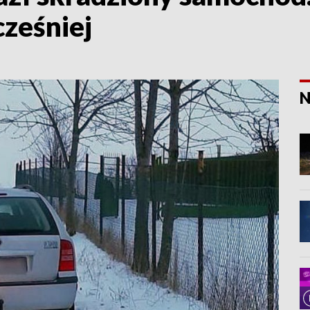
ześniej
N