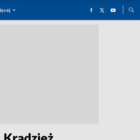
ęcej
 Kradzież