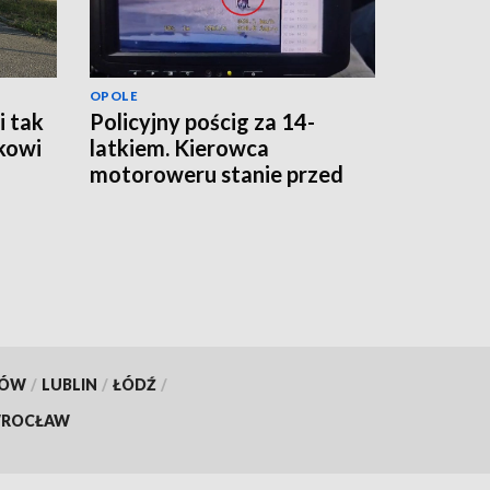
OPOLE
i tak
Policyjny pościg za 14-
tkowi
latkiem. Kierowca
motoroweru stanie przed
sądem [FILM]
KÓW
/
LUBLIN
/
ŁÓDŹ
/
ROCŁAW