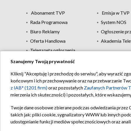
Abonament TVP
Emisja w TVP
Rada Programowa
System NOS
Biuro Reklamy
Ogłoszenie pr
Oferta Handlowa
Akademia Tele
Telegazeta ogłoszenia
Szanujemy Twoją prywatność
Regulamin TVP
Kliknij "Akceptuję i przechodzę do serwisu", aby wyrazić zg
końcowym i ich przechowywanie oraz na przetwarzanie Twoich
z IAB* (1201 firm)
oraz pozostałych
Zaufanych Partnerów T
mierzenia ich skuteczności) i pozostałych, które wskazujemy
Twoje dane osobowe zbierane podczas odwiedzania przez 
takich jak: pliki cookie, sygnalizatory WWW lub innych pod
udostępnianie funkcji mediów społecznościowych oraz anali