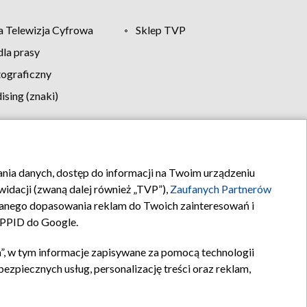
 Telewizja Cyfrowa
Sklep TVP
la prasy
tograficzny
sing (znaki)
klamy
Kontakt
rania danych, dostęp do informacji na Twoim urządzeniu
idacji (zwaną dalej również „TVP”),
Zaufanych Partnerów
anego dopasowania reklam do Twoich zainteresowań i
a PPID do Google.
”, w tym informacje zapisywane za pomocą technologii
zpiecznych usług, personalizację treści oraz reklam,