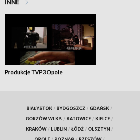
INNE
Produkcje TVP3 Opole
BIAŁYSTOK
/
BYDGOSZCZ
/
GDAŃSK
/
GORZÓW WLKP.
/
KATOWICE
/
KIELCE
/
KRAKÓW
/
LUBLIN
/
ŁÓDŹ
/
OLSZTYN
/
OPOLE
/
POZNAŃ
/
RZESZÓW
/