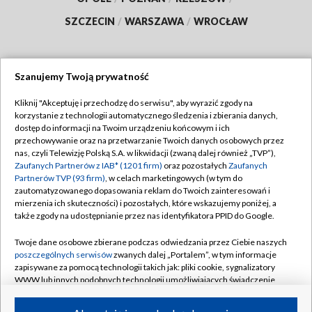
SZCZECIN
/
WARSZAWA
/
WROCŁAW
Szanujemy Twoją prywatność
Dołącz do nas:
Kliknij "Akceptuję i przechodzę do serwisu", aby wyrazić zgody na
korzystanie z technologii automatycznego śledzenia i zbierania danych,
TVP
dostęp do informacji na Twoim urządzeniu końcowym i ich
Abonament TVP
przechowywanie oraz na przetwarzanie Twoich danych osobowych przez
Regulamin TVP
nas, czyli Telewizję Polską S.A. w likwidacji (zwaną dalej również „TVP”),
Emisja w TVP
Zaufanych Partnerów z IAB* (1201 firm)
oraz pozostałych
Zaufanych
Polityka prywatności
Partnerów TVP (93 firm)
, w celach marketingowych (w tym do
Centrum informacji TVP
Moje zgody
zautomatyzowanego dopasowania reklam do Twoich zainteresowań i
mierzenia ich skuteczności) i pozostałych, które wskazujemy poniżej, a
Naziemna Telewizja Cyfrowa
Pomoc
także zgody na udostępnianie przez nas identyfikatora PPID do Google.
Sklep TVP
Biuro reklamy
Twoje dane osobowe zbierane podczas odwiedzania przez Ciebie naszych
Rada Programowa
poszczególnych serwisów
zwanych dalej „Portalem”, w tym informacje
Kontakt
zapisywane za pomocą technologii takich jak: pliki cookie, sygnalizatory
System NOS
WWW lub innych podobnych technologii umożliwiających świadczenie
dopasowanych i bezpiecznych usług, personalizację treści oraz reklam,
Informacje o nadawcy
Kanały
udostępnianie funkcji mediów społecznościowych oraz analizowanie