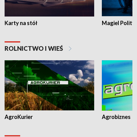
Karty na stół
Magiel Polity
ROLNICTWO I WIEŚ
AgroKurier
Agrobiznes