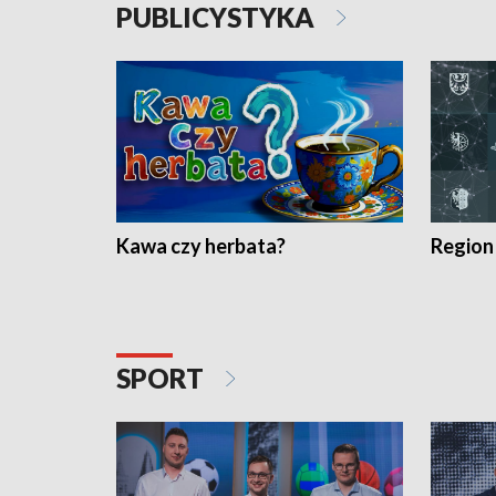
PUBLICYSTYKA
Kawa czy herbata?
Region
SPORT