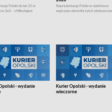
acja Polski do lat 21 w
Reprezentacja Polski w siatkówce
ce 3x3 – z Mikołajem
mężczyzn obroniła tytuł zdobywców 
kiem z opolskiego AZS-u w
Narodów. W finale pokonali Amery
- wygrała dwa z trzech turniejów
po tie-breaku. W meczu nie zabrakł
Ligi Narodów. Rywalizacja
opolskich wątków.
ę w węgierskim Szolnok.
Opolski - wydanie
Kurier Opolski - wydanie
e
wieczorne