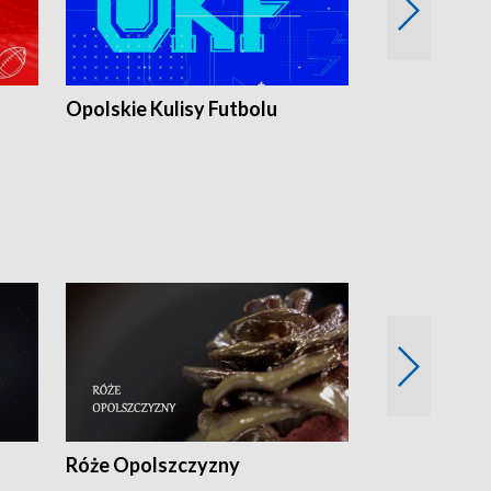
Opolskie Kulisy Futbolu
Złote chwile
sportu
Róże Opolszczyzny
Czas report