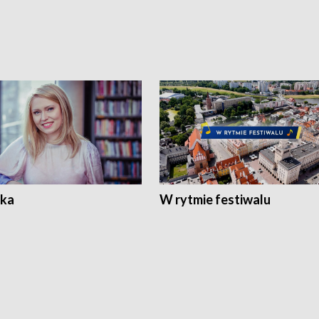
ka
W rytmie festiwalu