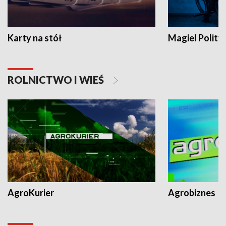
Karty na stół
Magiel Polity
ROLNICTWO I WIEŚ
AgroKurier
Agrobiznes