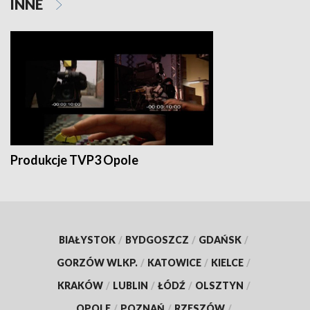
INNE
Produkcje TVP3 Opole
BIAŁYSTOK
/
BYDGOSZCZ
/
GDAŃSK
/
GORZÓW WLKP.
/
KATOWICE
/
KIELCE
/
KRAKÓW
/
LUBLIN
/
ŁÓDŹ
/
OLSZTYN
/
OPOLE
/
POZNAŃ
/
RZESZÓW
/