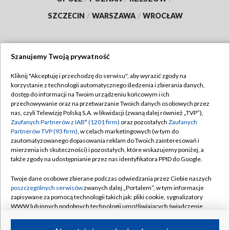
SZCZECIN
/
WARSZAWA
/
WROCŁAW
Szanujemy Twoją prywatność
Dołącz do nas:
Kliknij "Akceptuję i przechodzę do serwisu", aby wyrazić zgody na
korzystanie z technologii automatycznego śledzenia i zbierania danych,
TVP
dostęp do informacji na Twoim urządzeniu końcowym i ich
Abonament TVP
przechowywanie oraz na przetwarzanie Twoich danych osobowych przez
Regulamin TVP
nas, czyli Telewizję Polską S.A. w likwidacji (zwaną dalej również „TVP”),
Emisja w TVP
Zaufanych Partnerów z IAB* (1201 firm)
oraz pozostałych
Zaufanych
Polityka prywatności
Partnerów TVP (93 firm)
, w celach marketingowych (w tym do
Centrum informacji TVP
Moje zgody
zautomatyzowanego dopasowania reklam do Twoich zainteresowań i
mierzenia ich skuteczności) i pozostałych, które wskazujemy poniżej, a
Naziemna Telewizja Cyfrowa
Pomoc
także zgody na udostępnianie przez nas identyfikatora PPID do Google.
Sklep TVP
Biuro reklamy
Twoje dane osobowe zbierane podczas odwiedzania przez Ciebie naszych
Rada Programowa
poszczególnych serwisów
zwanych dalej „Portalem”, w tym informacje
Kontakt
zapisywane za pomocą technologii takich jak: pliki cookie, sygnalizatory
System NOS
WWW lub innych podobnych technologii umożliwiających świadczenie
dopasowanych i bezpiecznych usług, personalizację treści oraz reklam,
Informacje o nadawcy
Kanały
udostępnianie funkcji mediów społecznościowych oraz analizowanie