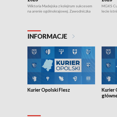
Wiktoria Madejska z kolejnym sukcesem
MGKS Cuk
na arenie ogólnokrajowej. Zawodniczka
lecie ist
Klubu Kolarskiego Ziemia Brzeska
odbył się
została podwójna Mistrzynią Polski
również o
Juniorów Młodszych w kolarstwie
Otwartyc
torowym.
plażowej
INFORMACJE
meczu Ko
Kurier Opolski Flesz
Kurier 
główn