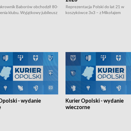
rownik Baborów obchodził 80-
Reprezentacja Polski do lat 21 w
nienia klubu. Wyjątkowy jubileusz
koszykówce 3x3 – z Mikołajem
 na sportowo. W programie
Kowalczykiem z opolskiego AZS-u 
 turnieju eliminacyjnym
składzie - wygrała dwa z trzech tur
h Mistrzostw w siatkówce
w ramach Ligi Narodów. Rywalizacja
 amatorów w Opolu oraz o
odbyła się w węgierskim Szolnok.
lejarza Opole. Zapraszamy!
Opolski - wydanie
Kurier Opolski - wydanie
e
wieczorne