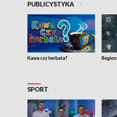
PUBLICYSTYKA
Kawa czy herbata?
Region
SPORT