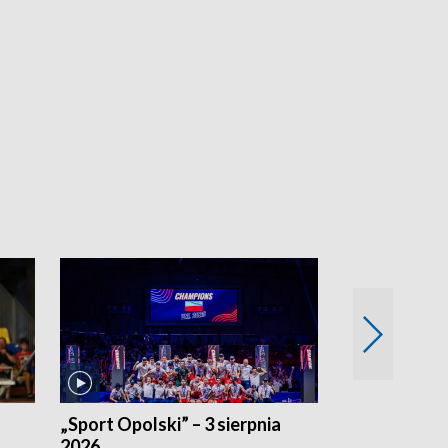
„Sport Opolski” – 3 sierpnia
„Sport Opolsk
2026