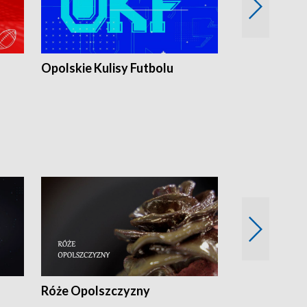
Opolskie Kulisy Futbolu
Złote chwile
sportu
Róże Opolszczyzny
Czas report