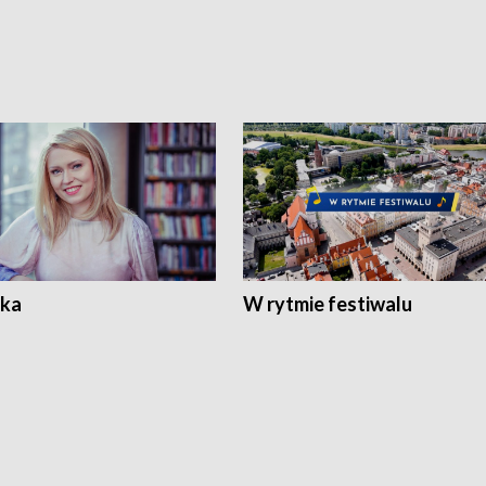
ka
W rytmie festiwalu