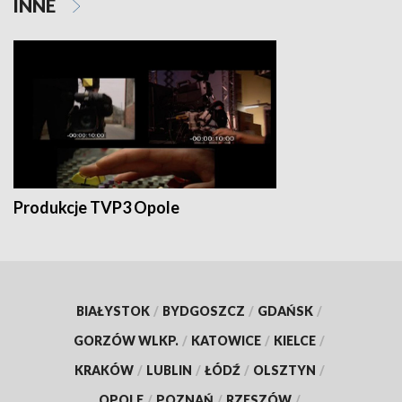
INNE
Produkcje TVP3 Opole
BIAŁYSTOK
/
BYDGOSZCZ
/
GDAŃSK
/
GORZÓW WLKP.
/
KATOWICE
/
KIELCE
/
KRAKÓW
/
LUBLIN
/
ŁÓDŹ
/
OLSZTYN
/
OPOLE
/
POZNAŃ
/
RZESZÓW
/