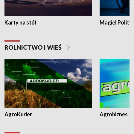
Karty na stół
Magiel Polity
ROLNICTWO I WIEŚ
AgroKurier
Agrobiznes