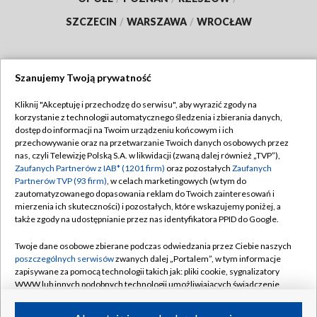
SZCZECIN
/
WARSZAWA
/
WROCŁAW
Szanujemy Twoją prywatność
Dołącz do nas:
Kliknij "Akceptuję i przechodzę do serwisu", aby wyrazić zgody na
korzystanie z technologii automatycznego śledzenia i zbierania danych,
TVP
dostęp do informacji na Twoim urządzeniu końcowym i ich
Abonament TVP
przechowywanie oraz na przetwarzanie Twoich danych osobowych przez
Regulamin TVP
nas, czyli Telewizję Polską S.A. w likwidacji (zwaną dalej również „TVP”),
Emisja w TVP
Zaufanych Partnerów z IAB* (1201 firm)
oraz pozostałych
Zaufanych
Polityka prywatności
Partnerów TVP (93 firm)
, w celach marketingowych (w tym do
Centrum informacji TVP
Moje zgody
zautomatyzowanego dopasowania reklam do Twoich zainteresowań i
mierzenia ich skuteczności) i pozostałych, które wskazujemy poniżej, a
Naziemna Telewizja Cyfrowa
Pomoc
także zgody na udostępnianie przez nas identyfikatora PPID do Google.
Sklep TVP
Biuro reklamy
Twoje dane osobowe zbierane podczas odwiedzania przez Ciebie naszych
Rada Programowa
poszczególnych serwisów
zwanych dalej „Portalem”, w tym informacje
Kontakt
zapisywane za pomocą technologii takich jak: pliki cookie, sygnalizatory
System NOS
WWW lub innych podobnych technologii umożliwiających świadczenie
dopasowanych i bezpiecznych usług, personalizację treści oraz reklam,
Informacje o nadawcy
Kanały
udostępnianie funkcji mediów społecznościowych oraz analizowanie