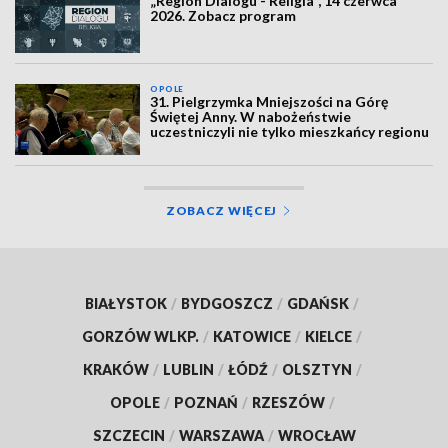
„Region Dialogu - Religia”, 14 czerwca
2026. Zobacz program
OPOLE
31. Pielgrzymka Mniejszości na Górę
Świętej Anny. W nabożeństwie
uczestniczyli nie tylko mieszkańcy regionu
ZOBACZ WIĘCEJ
BIAŁYSTOK
/
BYDGOSZCZ
/
GDAŃSK
/
GORZÓW WLKP.
/
KATOWICE
/
KIELCE
/
KRAKÓW
/
LUBLIN
/
ŁÓDŹ
/
OLSZTYN
/
OPOLE
/
POZNAŃ
/
RZESZÓW
/
SZCZECIN
/
WARSZAWA
/
WROCŁAW