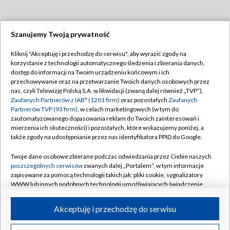
Szanujemy Twoją prywatność
Dołącz do nas:
Kliknij "Akceptuję i przechodzę do serwisu", aby wyrazić zgody na
korzystanie z technologii automatycznego śledzenia i zbierania danych,
TVP
dostęp do informacji na Twoim urządzeniu końcowym i ich
Abonament TVP
przechowywanie oraz na przetwarzanie Twoich danych osobowych przez
Regulamin TVP
nas, czyli Telewizję Polską S.A. w likwidacji (zwaną dalej również „TVP”),
Emisja w TVP
Polityka prywatności
Zaufanych Partnerów z IAB* (1201 firm)
oraz pozostałych
Zaufanych
Partnerów TVP (93 firm)
, w celach marketingowych (w tym do
Centrum informacji TVP
Moje zgody
zautomatyzowanego dopasowania reklam do Twoich zainteresowań i
mierzenia ich skuteczności) i pozostałych, które wskazujemy poniżej, a
Naziemna Telewizja Cyfrowa
Pomoc
także zgody na udostępnianie przez nas identyfikatora PPID do Google.
Sklep TVP
Biuro reklamy
Twoje dane osobowe zbierane podczas odwiedzania przez Ciebie naszych
Rada Programowa
Kontakt
poszczególnych serwisów
zwanych dalej „Portalem”, w tym informacje
zapisywane za pomocą technologii takich jak: pliki cookie, sygnalizatory
System NOS
WWW lub innych podobnych technologii umożliwiających świadczenie
dopasowanych i bezpiecznych usług, personalizację treści oraz reklam,
Informacje o nadawcy
Kanały
udostępnianie funkcji mediów społecznościowych oraz analizowanie
Akceptuję i przechodzę do serwisu
ruchu w Internecie.
Program dla prasy
©2026 Telewizja Polska S.A. w likwidacji
Biuro Reklamy