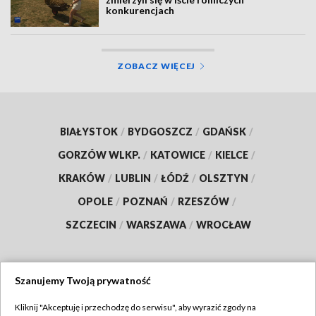
konkurencjach
ZOBACZ WIĘCEJ
BIAŁYSTOK
/
BYDGOSZCZ
/
GDAŃSK
/
GORZÓW WLKP.
/
KATOWICE
/
KIELCE
/
KRAKÓW
/
LUBLIN
/
ŁÓDŹ
/
OLSZTYN
/
OPOLE
/
POZNAŃ
/
RZESZÓW
/
SZCZECIN
/
WARSZAWA
/
WROCŁAW
Szanujemy Twoją prywatność
Dołącz do nas:
Kliknij "Akceptuję i przechodzę do serwisu", aby wyrazić zgody na