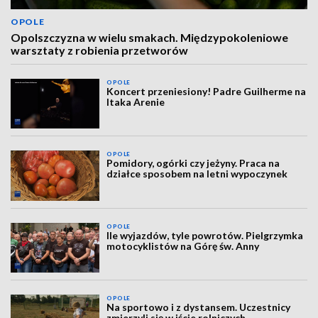
OPOLE
Opolszczyzna w wielu smakach. Międzypokoleniowe
warsztaty z robienia przetworów
OPOLE
Koncert przeniesiony! Padre Guilherme na
Itaka Arenie
OPOLE
Pomidory, ogórki czy jeżyny. Praca na
działce sposobem na letni wypoczynek
OPOLE
Ile wyjazdów, tyle powrotów. Pielgrzymka
motocyklistów na Górę św. Anny
OPOLE
Na sportowo i z dystansem. Uczestnicy
zmierzyli się w iście rolniczych