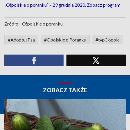
„O!polskie o poranku” – 29 grudnia 2020. Zobacz program
Źródło:
O!polskie o poranku
#Adoptuj Psa
#Opolskie o Poranku
#tvp3 opole
ZOBACZ TAKŻE