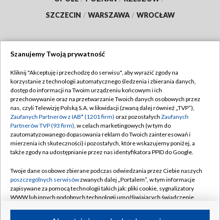
SZCZECIN
/
WARSZAWA
/
WROCŁAW
Szanujemy Twoją prywatność
Dołącz do nas:
Kliknij "Akceptuję i przechodzę do serwisu", aby wyrazić zgody na
korzystanie z technologii automatycznego śledzenia i zbierania danych,
TVP
dostęp do informacji na Twoim urządzeniu końcowym i ich
Abonament TVP
przechowywanie oraz na przetwarzanie Twoich danych osobowych przez
Regulamin TVP
nas, czyli Telewizję Polską S.A. w likwidacji (zwaną dalej również „TVP”),
Emisja w TVP
Zaufanych Partnerów z IAB* (1201 firm)
oraz pozostałych
Zaufanych
Polityka prywatności
Partnerów TVP (93 firm)
, w celach marketingowych (w tym do
Centrum informacji TVP
Moje zgody
zautomatyzowanego dopasowania reklam do Twoich zainteresowań i
mierzenia ich skuteczności) i pozostałych, które wskazujemy poniżej, a
Naziemna Telewizja Cyfrowa
Pomoc
także zgody na udostępnianie przez nas identyfikatora PPID do Google.
Sklep TVP
Biuro reklamy
Twoje dane osobowe zbierane podczas odwiedzania przez Ciebie naszych
Rada Programowa
poszczególnych serwisów
zwanych dalej „Portalem”, w tym informacje
Kontakt
zapisywane za pomocą technologii takich jak: pliki cookie, sygnalizatory
System NOS
WWW lub innych podobnych technologii umożliwiających świadczenie
dopasowanych i bezpiecznych usług, personalizację treści oraz reklam,
Informacje o nadawcy
Kanały
udostępnianie funkcji mediów społecznościowych oraz analizowanie