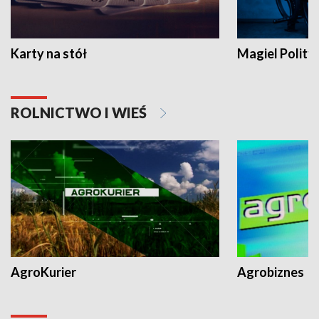
Karty na stół
Magiel Polity
ROLNICTWO I WIEŚ
AgroKurier
Agrobiznes