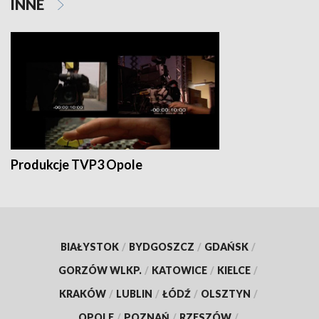
INNE
Produkcje TVP3 Opole
BIAŁYSTOK
/
BYDGOSZCZ
/
GDAŃSK
/
GORZÓW WLKP.
/
KATOWICE
/
KIELCE
/
KRAKÓW
/
LUBLIN
/
ŁÓDŹ
/
OLSZTYN
/
OPOLE
/
POZNAŃ
/
RZESZÓW
/