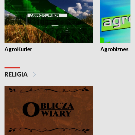
AgroKurier
Agrobiznes
RELIGIA