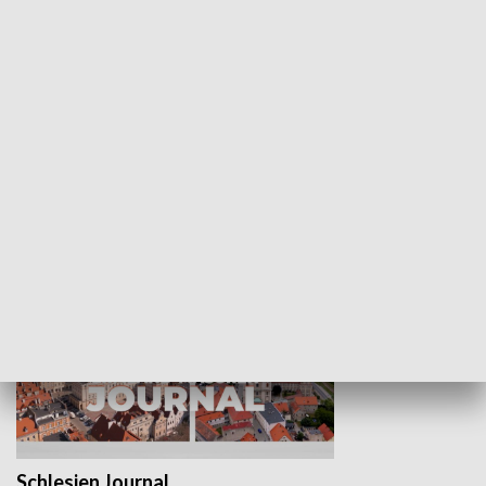
Wejściówka
Zakładka
MNIEJSZOŚCI
Schlesien Journal