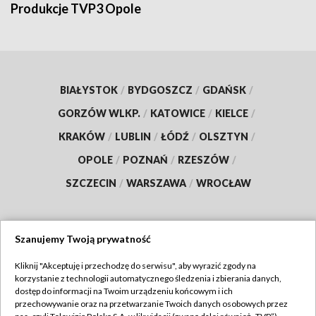
Produkcje TVP3 Opole
BIAŁYSTOK
/
BYDGOSZCZ
/
GDAŃSK
/
GORZÓW WLKP.
/
KATOWICE
/
KIELCE
/
KRAKÓW
/
LUBLIN
/
ŁÓDŹ
/
OLSZTYN
/
OPOLE
/
POZNAŃ
/
RZESZÓW
/
SZCZECIN
/
WARSZAWA
/
WROCŁAW
Szanujemy Twoją prywatność
Dołącz do nas:
Kliknij "Akceptuję i przechodzę do serwisu", aby wyrazić zgody na
korzystanie z technologii automatycznego śledzenia i zbierania danych,
TVP
dostęp do informacji na Twoim urządzeniu końcowym i ich
Abonament TVP
przechowywanie oraz na przetwarzanie Twoich danych osobowych przez
Regulamin TVP