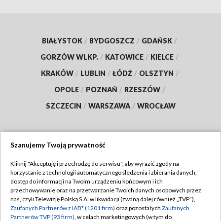
BIAŁYSTOK
/
BYDGOSZCZ
/
GDAŃSK
/
GORZÓW WLKP.
/
KATOWICE
/
KIELCE
/
KRAKÓW
/
LUBLIN
/
ŁÓDŹ
/
OLSZTYN
/
OPOLE
/
POZNAŃ
/
RZESZÓW
/
SZCZECIN
/
WARSZAWA
/
WROCŁAW
Szanujemy Twoją prywatność
Dołącz do nas:
Kliknij "Akceptuję i przechodzę do serwisu", aby wyrazić zgody na
korzystanie z technologii automatycznego śledzenia i zbierania danych,
TVP
dostęp do informacji na Twoim urządzeniu końcowym i ich
Abonament TVP
przechowywanie oraz na przetwarzanie Twoich danych osobowych przez
Regulamin TVP
nas, czyli Telewizję Polską S.A. w likwidacji (zwaną dalej również „TVP”),
Emisja w TVP
Polityka prywatności
Zaufanych Partnerów z IAB* (1201 firm)
oraz pozostałych
Zaufanych
Partnerów TVP (93 firm)
, w celach marketingowych (w tym do