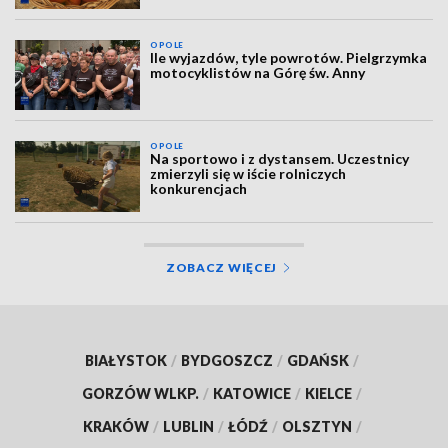
OPOLE
Ile wyjazdów, tyle powrotów. Pielgrzymka
motocyklistów na Górę św. Anny
OPOLE
Na sportowo i z dystansem. Uczestnicy
zmierzyli się w iście rolniczych
konkurencjach
ZOBACZ WIĘCEJ
BIAŁYSTOK
/
BYDGOSZCZ
/
GDAŃSK
/
GORZÓW WLKP.
/
KATOWICE
/
KIELCE
/
KRAKÓW
/
LUBLIN
/
ŁÓDŹ
/
OLSZTYN
/