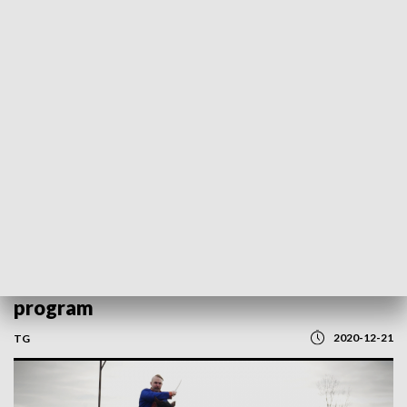
POWRÓT DO
OPOLE
TVP REGIONY
„Na oklep” - 21 grudnia 2020. Zobacz
program
2020-12-21
TG