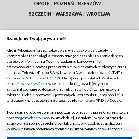
OPOLE
/
POZNAŃ
/
RZESZÓW
/
SZCZECIN
/
WARSZAWA
/
WROCŁAW
Szanujemy Twoją prywatność
Dołącz do nas:
Kliknij "Akceptuję i przechodzę do serwisu", aby wyrazić zgody na
korzystanie z technologii automatycznego śledzenia i zbierania danych,
TVP
dostęp do informacji na Twoim urządzeniu końcowym i ich
Abonament TVP
przechowywanie oraz na przetwarzanie Twoich danych osobowych przez
Regulamin TVP
nas, czyli Telewizję Polską S.A. w likwidacji (zwaną dalej również „TVP”),
Emisja w TVP
Polityka prywatności
Zaufanych Partnerów z IAB* (1201 firm)
oraz pozostałych
Zaufanych
Partnerów TVP (93 firm)
, w celach marketingowych (w tym do
Centrum informacji TVP
Moje zgody
zautomatyzowanego dopasowania reklam do Twoich zainteresowań i
mierzenia ich skuteczności) i pozostałych, które wskazujemy poniżej, a
Naziemna Telewizja Cyfrowa
Pomoc
także zgody na udostępnianie przez nas identyfikatora PPID do Google.
Sklep TVP
Biuro reklamy
Twoje dane osobowe zbierane podczas odwiedzania przez Ciebie naszych
Rada Programowa
Kontakt
poszczególnych serwisów
zwanych dalej „Portalem”, w tym informacje
zapisywane za pomocą technologii takich jak: pliki cookie, sygnalizatory
System NOS
WWW lub innych podobnych technologii umożliwiających świadczenie
dopasowanych i bezpiecznych usług, personalizację treści oraz reklam,
Informacje o nadawcy
Kanały