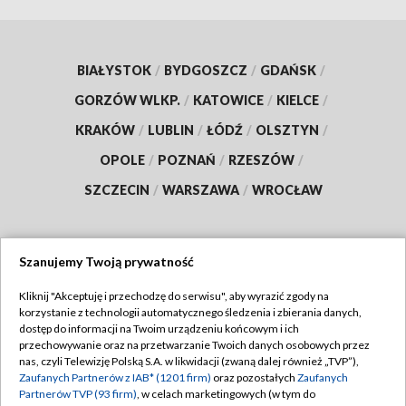
BIAŁYSTOK
/
BYDGOSZCZ
/
GDAŃSK
/
GORZÓW WLKP.
/
KATOWICE
/
KIELCE
/
KRAKÓW
/
LUBLIN
/
ŁÓDŹ
/
OLSZTYN
/
OPOLE
/
POZNAŃ
/
RZESZÓW
/
SZCZECIN
/
WARSZAWA
/
WROCŁAW
Szanujemy Twoją prywatność
Dołącz do nas:
Kliknij "Akceptuję i przechodzę do serwisu", aby wyrazić zgody na
korzystanie z technologii automatycznego śledzenia i zbierania danych,
TVP
dostęp do informacji na Twoim urządzeniu końcowym i ich
Abonament TVP
przechowywanie oraz na przetwarzanie Twoich danych osobowych przez
Regulamin TVP
nas, czyli Telewizję Polską S.A. w likwidacji (zwaną dalej również „TVP”),
Emisja w TVP
Polityka prywatności
Zaufanych Partnerów z IAB* (1201 firm)
oraz pozostałych
Zaufanych
Partnerów TVP (93 firm)
, w celach marketingowych (w tym do
Centrum informacji TVP