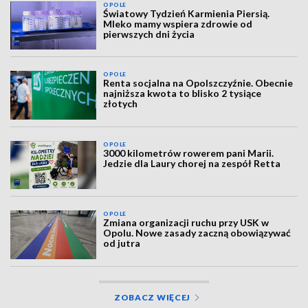
OPOLE
Światowy Tydzień Karmienia Piersią.
Mleko mamy wspiera zdrowie od
pierwszych dni życia
OPOLE
Renta socjalna na Opolszczyźnie. Obecnie
najniższa kwota to blisko 2 tysiące
złotych
OPOLE
3000 kilometrów rowerem pani Marii.
Jedzie dla Laury chorej na zespół Retta
OPOLE
Zmiana organizacji ruchu przy USK w
Opolu. Nowe zasady zaczną obowiązywać
od jutra
ZOBACZ WIĘCEJ