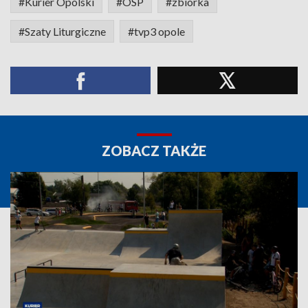
#Kurier Opolski
#OSP
#zbiórka
#Szaty Liturgiczne
#tvp3 opole
ZOBACZ TAKŻE