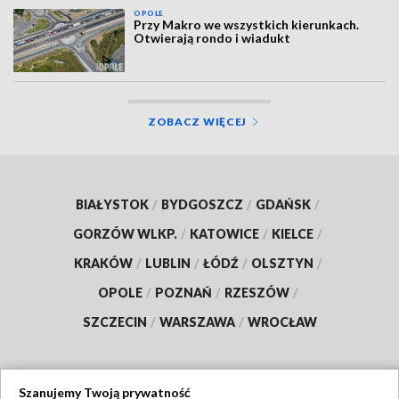
OPOLE
Przy Makro we wszystkich kierunkach.
Otwierają rondo i wiadukt
ZOBACZ WIĘCEJ
BIAŁYSTOK
/
BYDGOSZCZ
/
GDAŃSK
/
GORZÓW WLKP.
/
KATOWICE
/
KIELCE
/
KRAKÓW
/
LUBLIN
/
ŁÓDŹ
/
OLSZTYN
/
OPOLE
/
POZNAŃ
/
RZESZÓW
/
SZCZECIN
/
WARSZAWA
/
WROCŁAW
Szanujemy Twoją prywatność