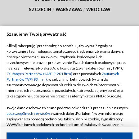
SZCZECIN
/
WARSZAWA
/
WROCŁAW
Szanujemy Twoją prywatność
Dołącz do nas:
Kliknij "Akceptuję i przechodzę do serwisu", aby wyrazić zgody na
korzystanie z technologii automatycznego śledzenia i zbierania danych,
TVP
dostęp do informacji na Twoim urządzeniu końcowym i ich
Abonament TVP
przechowywanie oraz na przetwarzanie Twoich danych osobowych przez
Regulamin TVP
nas, czyli Telewizję Polską S.A. w likwidacji (zwaną dalej również „TVP”),
Emisja w TVP
Zaufanych Partnerów z IAB* (1201 firm)
oraz pozostałych
Zaufanych
Polityka prywatności
Partnerów TVP (93 firm)
, w celach marketingowych (w tym do
Centrum informacji TVP
Moje zgody
zautomatyzowanego dopasowania reklam do Twoich zainteresowań i
mierzenia ich skuteczności) i pozostałych, które wskazujemy poniżej, a
Naziemna Telewizja Cyfrowa
Pomoc
także zgody na udostępnianie przez nas identyfikatora PPID do Google.
Sklep TVP
Biuro reklamy
Twoje dane osobowe zbierane podczas odwiedzania przez Ciebie naszych
Rada Programowa
poszczególnych serwisów
zwanych dalej „Portalem”, w tym informacje
Kontakt
zapisywane za pomocą technologii takich jak: pliki cookie, sygnalizatory
System NOS
WWW lub innych podobnych technologii umożliwiających świadczenie
dopasowanych i bezpiecznych usług, personalizację treści oraz reklam,
Informacje o nadawcy
Kanały
udostępnianie funkcji mediów społecznościowych oraz analizowanie