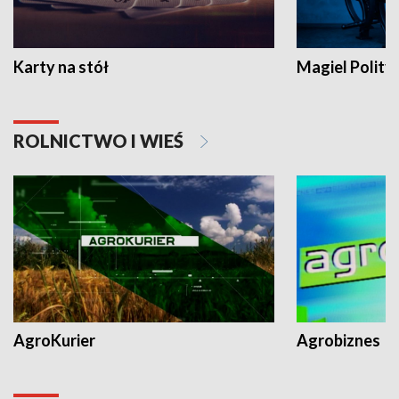
Karty na stół
Magiel Polity
ROLNICTWO I WIEŚ
AgroKurier
Agrobiznes