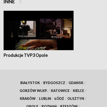
INNE
Produkcje TVP3 Opole
BIAŁYSTOK
/
BYDGOSZCZ
/
GDAŃSK
/
GORZÓW WLKP.
/
KATOWICE
/
KIELCE
/
KRAKÓW
/
LUBLIN
/
ŁÓDŹ
/
OLSZTYN
/
OPOLE
/
POZNAŃ
/
RZESZÓW
/