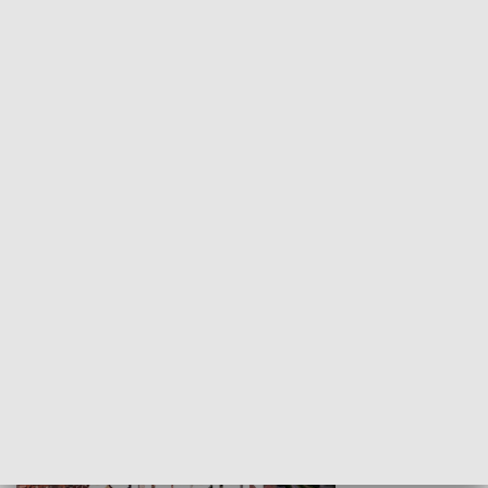
KULTURA I SZTUKA
Wejściówka
Zakładka
MNIEJSZOŚCI