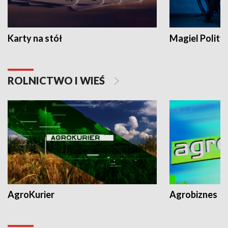
Karty na stół
Magiel Polity
ROLNICTWO I WIEŚ
AgroKurier
Agrobiznes