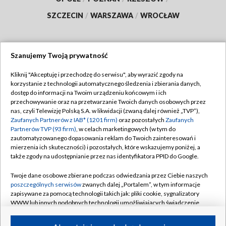
SZCZECIN
/
WARSZAWA
/
WROCŁAW
Szanujemy Twoją prywatność
Dołącz do nas:
Kliknij "Akceptuję i przechodzę do serwisu", aby wyrazić zgody na
korzystanie z technologii automatycznego śledzenia i zbierania danych,
TVP
dostęp do informacji na Twoim urządzeniu końcowym i ich
Abonament TVP
przechowywanie oraz na przetwarzanie Twoich danych osobowych przez
Regulamin TVP
nas, czyli Telewizję Polską S.A. w likwidacji (zwaną dalej również „TVP”),
Emisja w TVP
Zaufanych Partnerów z IAB* (1201 firm)
oraz pozostałych
Zaufanych
Polityka prywatności
Partnerów TVP (93 firm)
, w celach marketingowych (w tym do
Centrum informacji TVP
Moje zgody
zautomatyzowanego dopasowania reklam do Twoich zainteresowań i
mierzenia ich skuteczności) i pozostałych, które wskazujemy poniżej, a
Naziemna Telewizja Cyfrowa
Pomoc
także zgody na udostępnianie przez nas identyfikatora PPID do Google.
Sklep TVP
Biuro reklamy
Twoje dane osobowe zbierane podczas odwiedzania przez Ciebie naszych
Rada Programowa
poszczególnych serwisów
zwanych dalej „Portalem”, w tym informacje
Kontakt
zapisywane za pomocą technologii takich jak: pliki cookie, sygnalizatory
System NOS
WWW lub innych podobnych technologii umożliwiających świadczenie
dopasowanych i bezpiecznych usług, personalizację treści oraz reklam,
Informacje o nadawcy
Kanały
udostępnianie funkcji mediów społecznościowych oraz analizowanie