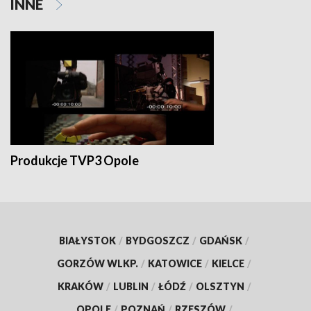
INNE
Produkcje TVP3 Opole
BIAŁYSTOK
/
BYDGOSZCZ
/
GDAŃSK
/
GORZÓW WLKP.
/
KATOWICE
/
KIELCE
/
KRAKÓW
/
LUBLIN
/
ŁÓDŹ
/
OLSZTYN
/
OPOLE
/
POZNAŃ
/
RZESZÓW
/