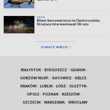
OPOLE
Bilans burzowej nocy na Opolszczyźnie.
Strażacy interweniowali 36 razy
ZOBACZ WIĘCEJ
BIAŁYSTOK
/
BYDGOSZCZ
/
GDAŃSK
/
GORZÓW WLKP.
/
KATOWICE
/
KIELCE
/
KRAKÓW
/
LUBLIN
/
ŁÓDŹ
/
OLSZTYN
/
OPOLE
/
POZNAŃ
/
RZESZÓW
/
SZCZECIN
/
WARSZAWA
/
WROCŁAW