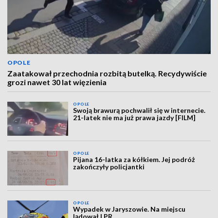
OPOLE
Zaatakował przechodnia rozbitą butelką. Recydywiście
grozi nawet 30 lat więzienia
OPOLE
Swoją brawurą pochwalił się w internecie.
21-latek nie ma już prawa jazdy [FILM]
OPOLE
Pijana 16-latka za kółkiem. Jej podróż
zakończyły policjantki
OPOLE
Wypadek w Jaryszowie. Na miejscu
lądował LPR