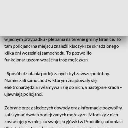
mieszkaniec Głubczyc podejrzani są o liczne kradzieże oraz
włamania, których mieli dopuszczać się na terenie kilku
sąsiadujących powiatów.
Głównym celem był sprzęt elektroniczny, samochody oraz -
w jednym przypadku - plebania na terenie gminy Branice. To
tam policjanci na miejscu znaleźli kluczyki ze skradzionego
kilka dni wcześniej samochodu. To pozwoliło
funkcjonariuszom wpaść na trop mężczyzn.
- Sposób działania podejrzanych był zawsze podobny.
Namierzali samochód w którym znajdowały się
elektronarzędzia i włamywali się do nich, a następnie kradli –
ujawniają policjanci.
Zebrane przez śledczych dowody oraz informacje pozwoliły
zatrzymać dwóch podejrzanych mężczyzn. Młodszy z nich
został ujęty w miejscu swojej kryjówki w Prudniku, natomiast