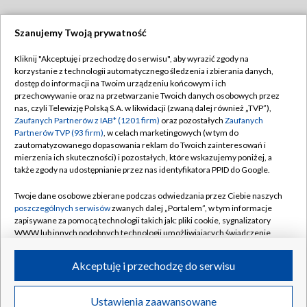
Szanujemy Twoją prywatność
Dołącz do nas:
Kliknij "Akceptuję i przechodzę do serwisu", aby wyrazić zgody na
korzystanie z technologii automatycznego śledzenia i zbierania danych,
TVP
dostęp do informacji na Twoim urządzeniu końcowym i ich
Abonament TVP
przechowywanie oraz na przetwarzanie Twoich danych osobowych przez
Regulamin TVP
nas, czyli Telewizję Polską S.A. w likwidacji (zwaną dalej również „TVP”),
Emisja w TVP
Polityka prywatności
Zaufanych Partnerów z IAB* (1201 firm)
oraz pozostałych
Zaufanych
Partnerów TVP (93 firm)
, w celach marketingowych (w tym do
Centrum informacji TVP
Moje zgody
zautomatyzowanego dopasowania reklam do Twoich zainteresowań i
mierzenia ich skuteczności) i pozostałych, które wskazujemy poniżej, a
Naziemna Telewizja Cyfrowa
Pomoc
także zgody na udostępnianie przez nas identyfikatora PPID do Google.
Sklep TVP
Biuro reklamy
Twoje dane osobowe zbierane podczas odwiedzania przez Ciebie naszych
Rada Programowa
Kontakt
poszczególnych serwisów
zwanych dalej „Portalem”, w tym informacje
zapisywane za pomocą technologii takich jak: pliki cookie, sygnalizatory
System NOS
WWW lub innych podobnych technologii umożliwiających świadczenie
dopasowanych i bezpiecznych usług, personalizację treści oraz reklam,
Informacje o nadawcy
Kanały
udostępnianie funkcji mediów społecznościowych oraz analizowanie
Akceptuję i przechodzę do serwisu
ruchu w Internecie.
Program dla prasy
©2026 Telewizja Polska S.A. w likwidacji
Biuro Reklamy
Twoje dane osobowe zbierane podczas odwiedzania przez Ciebie
Ustawienia zaawansowane