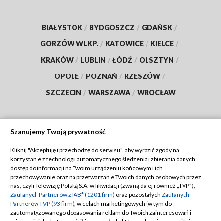
BIAŁYSTOK
/
BYDGOSZCZ
/
GDAŃSK
/
GORZÓW WLKP.
/
KATOWICE
/
KIELCE
/
KRAKÓW
/
LUBLIN
/
ŁÓDŹ
/
OLSZTYN
/
OPOLE
/
POZNAŃ
/
RZESZÓW
/
SZCZECIN
/
WARSZAWA
/
WROCŁAW
Szanujemy Twoją prywatność
Dołącz do nas:
Kliknij "Akceptuję i przechodzę do serwisu", aby wyrazić zgody na
korzystanie z technologii automatycznego śledzenia i zbierania danych,
TVP
dostęp do informacji na Twoim urządzeniu końcowym i ich
Abonament TVP
przechowywanie oraz na przetwarzanie Twoich danych osobowych przez
Regulamin TVP
nas, czyli Telewizję Polską S.A. w likwidacji (zwaną dalej również „TVP”),
Emisja w TVP
Polityka prywatności
Zaufanych Partnerów z IAB* (1201 firm)
oraz pozostałych
Zaufanych
Partnerów TVP (93 firm)
, w celach marketingowych (w tym do
Centrum informacji TVP
Moje zgody
zautomatyzowanego dopasowania reklam do Twoich zainteresowań i