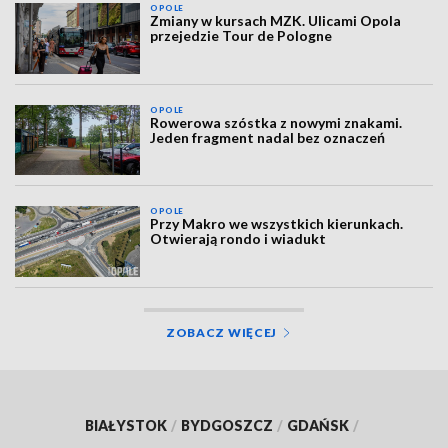
OPOLE
Zmiany w kursach MZK. Ulicami Opola
przejedzie Tour de Pologne
OPOLE
Rowerowa szóstka z nowymi znakami.
Jeden fragment nadal bez oznaczeń
OPOLE
Przy Makro we wszystkich kierunkach.
Otwierają rondo i wiadukt
ZOBACZ WIĘCEJ
BIAŁYSTOK
/
BYDGOSZCZ
/
GDAŃSK
/