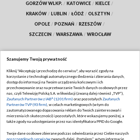
GORZÓW WLKP.
/
KATOWICE
/
KIELCE
/
KRAKÓW
/
LUBLIN
/
ŁÓDŹ
/
OLSZTYN
/
OPOLE
/
POZNAŃ
/
RZESZÓW
/
SZCZECIN
/
WARSZAWA
/
WROCŁAW
Szanujemy Twoją prywatność
Dołącz do nas:
Kliknij "Akceptuję i przechodzę do serwisu", aby wyrazić zgody na
korzystanie z technologii automatycznego śledzenia i zbierania danych,
TVP
dostęp do informacji na Twoim urządzeniu końcowym i ich
Abonament TVP
przechowywanie oraz na przetwarzanie Twoich danych osobowych przez
Regulamin TVP
nas, czyli Telewizję Polską S.A. w likwidacji (zwaną dalej również „TVP”),
Emisja w TVP
Polityka prywatności
Zaufanych Partnerów z IAB* (1201 firm)
oraz pozostałych
Zaufanych
Partnerów TVP (93 firm)
, w celach marketingowych (w tym do
Centrum informacji TVP
Moje zgody
zautomatyzowanego dopasowania reklam do Twoich zainteresowań i
mierzenia ich skuteczności) i pozostałych, które wskazujemy poniżej, a
Naziemna Telewizja Cyfrowa
Pomoc
także zgody na udostępnianie przez nas identyfikatora PPID do Google.
Sklep TVP
Biuro reklamy
Twoje dane osobowe zbierane podczas odwiedzania przez Ciebie naszych
Rada Programowa
Kontakt
poszczególnych serwisów
zwanych dalej „Portalem”, w tym informacje