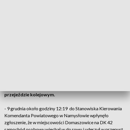
Fot. OSP Domaszowice
Kierowcy auta udzielono pierwszej pomocy na miejscu
zdarzenia, ale nie wymagał on przewiezienia do szpitala.
Do wypadku doszło na drodze krajowej nr 42, tuż przy
przejeździe kolejowym.
- 9 grudnia około godziny 12:19 do Stanowiska Kierowania
Komendanta Powiatowego w Namysłowie wpłynęło
zgłoszenie, że w miejscowości Domaszowice na DK 42
samochód osobowy wjechał w do rowu i uderzył w przepust.